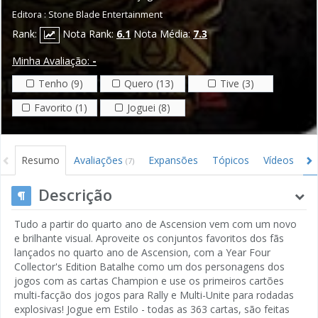
Editora :
Stone Blade Entertainment
Rank:
Nota Rank:
6.1
Nota Média:
7.3
Minha Avaliação:
-
Tenho (9)
Quero (13)
Tive (3)
Favorito (1)
Joguei (8)
Resumo
Avaliações
Expansões
Tópicos
Vídeos
I
(7)
Descrição
Tudo a partir do quarto ano de Ascension vem com um novo
e brilhante visual. Aproveite os conjuntos favoritos dos fãs
lançados no quarto ano de Ascension, com a Year Four
Collector's Edition Batalhe como um dos personagens dos
jogos com as cartas Champion e use os primeiros cartões
multi-facção dos jogos para Rally e Multi-Unite para rodadas
explosivas! Jogue em Estilo - todas as 363 cartas, são feitas