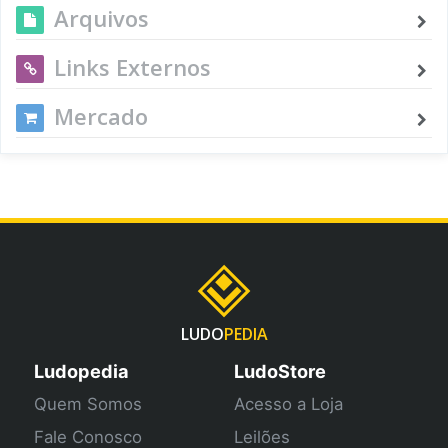
Arquivos
Links Externos
Mercado
LUDO
PEDIA
Ludopedia
LudoStore
Quem Somos
Acesso a Loja
Fale Conosco
Leilões