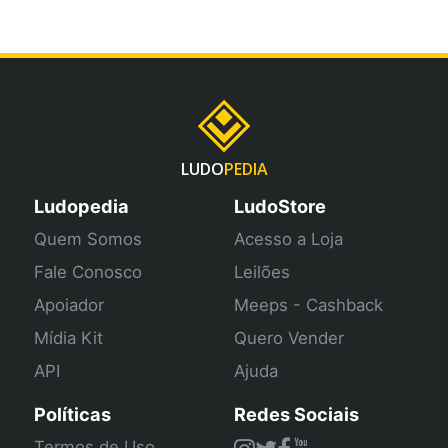
LUDO
PEDIA
Ludopedia
LudoStore
Quem Somos
Acesso a Loja
Fale Conosco
Leilões
Apoiador
Meeps - Cashback
Mídia Kit
Quero Vender
API
Ajuda
Políticas
Redes Sociais
Termos de Uso