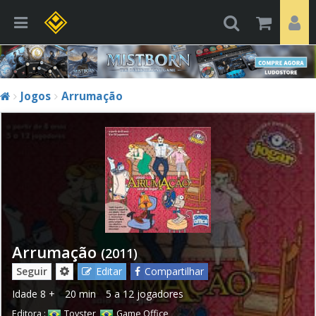
Jogos
Arrumação
Arrumação
(2011)
Seguir
Editar
Compartilhar
Idade
8 +
20 min
5 a 12 jogadores
Editora :
Toyster
,
Game Office