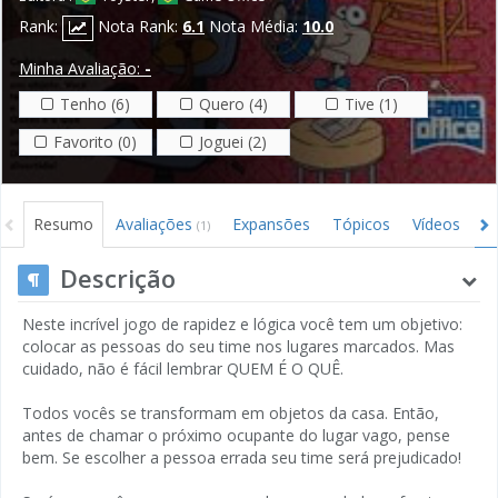
Rank:
Nota Rank:
6.1
Nota Média:
10.0
Minha Avaliação:
-
Tenho (6)
Quero (4)
Tive (1)
Favorito (0)
Joguei (2)
Resumo
Avaliações
Expansões
Tópicos
Vídeos
I
(1)
Descrição
Neste incrível jogo de rapidez e lógica você tem um objetivo:
colocar as pessoas do seu time nos lugares marcados. Mas
cuidado, não é fácil lembrar QUEM É O QUÊ.
Todos vocês se transformam em objetos da casa. Então,
antes de chamar o próximo ocupante do lugar vago, pense
bem. Se escolher a pessoa errada seu time será prejudicado!