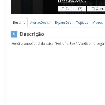
Minha Avaliação:
-
Tenho (17)
Quero
Resumo
Avaliações
Expansões
Tópicos
Vídeos
(2)
Descrição
Herói promocional da caixa "Hell of a Box". Vendido no segun