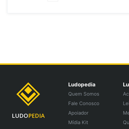
Ludopedia
Lu
Quem Somos
Ac
Fale Conosco
Le
Apoiador
Me
LUDO
PEDIA
Mídia Kit
Qu