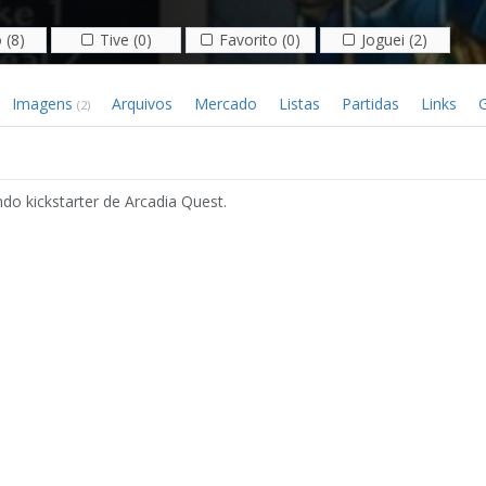
 (8)
Tive (0)
Favorito (0)
Joguei (2)
Imagens
Arquivos
Mercado
Listas
Partidas
Links
G
(2)
do kickstarter de Arcadia Quest.