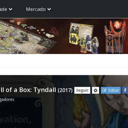
ade
Mercado
l of a Box: Tyndall
(2017)
Seguir
Editar
ogadores