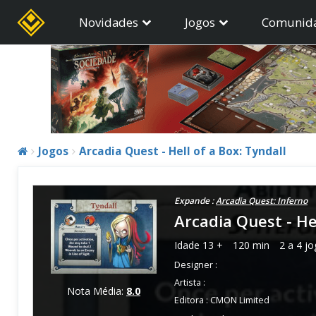
Novidades
Jogos
Comunid
Jogos
Arcadia Quest - Hell of a Box: Tyndall
Expande :
Arcadia Quest: Inferno
Arcadia Quest - Hel
Idade
13 +
120 min
2 a 4 j
Designer :
Artista :
Nota Média:
8.0
Editora :
CMON Limited