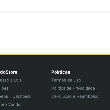
doStore
Políticas
esso a Loja
Termos de Uso
ilões
Política de Privacidade
eps - Cashback
Devolução e Reembolso
ero Vender