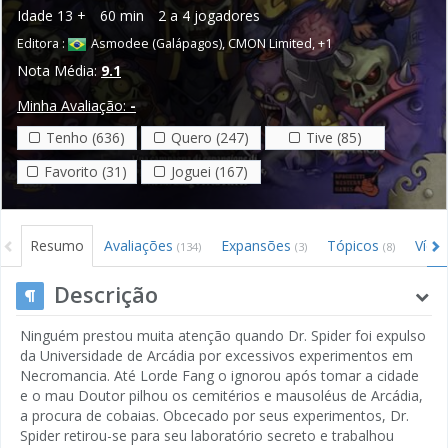
Idade
13 +
60 min
2 a 4 jogadores
Editora :
Asmodee (Galápagos)
,
CMON Limited
,
+1
Nota Média:
9.1
Minha Avaliação:
-
Tenho (636)
Quero (247)
Tive (85)
Favorito (31)
Joguei (167)
Resumo
Avaliações
Expansões
Tópicos
Víde
(134)
(3)
(8)
Descrição
Ninguém prestou muita atenção quando Dr. Spider foi expulso
da Universidade de Arcádia por excessivos experimentos em
Necromancia. Até Lorde Fang o ignorou após tomar a cidade
e o mau Doutor pilhou os cemitérios e mausoléus de Arcádia,
a procura de cobaias. Obcecado por seus experimentos, Dr.
Spider retirou-se para seu laboratório secreto e trabalhou