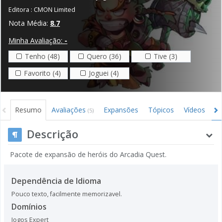
Editora :
CMON Limited
Nota Média:
8.7
Minha Avaliação:
-
Tenho (48)
Quero (36)
Tive (3)
Favorito (4)
Joguei (4)
Resumo
Avaliações
Expansões
Tópicos
Vídeos
I
(5)
Descrição
Pacote de expansão de heróis do Arcadia Quest.
Dependência de Idioma
Pouco texto, facilmente memorizavel.
Domínios
Jogos Expert