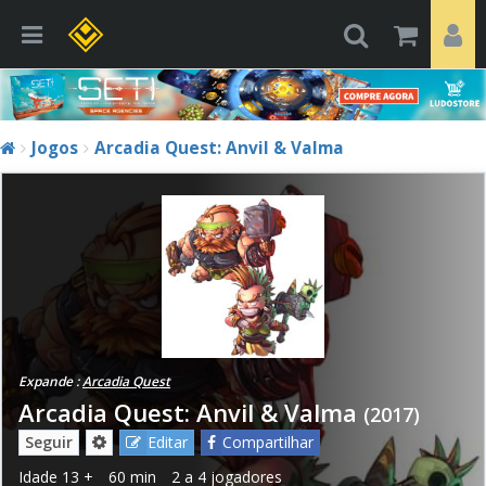
Jogos
Arcadia Quest: Anvil & Valma
Expande :
Arcadia Quest
Arcadia Quest: Anvil & Valma
(2017)
Seguir
Editar
Compartilhar
Idade
13 +
60 min
2 a 4 jogadores