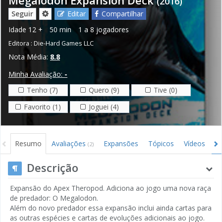
(2016)
Seguir
Editar
Compartilhar
Idade
12 +
50 min
1 a 8 jogadores
Editora :
Die-Hard Games LLC
Nota Média:
8.8
Minha Avaliação:
-
Tenho (7)
Quero (9)
Tive (0)
Favorito (1)
Joguei (4)
Resumo
Avaliações
Expansões
Tópicos
Vídeos
I
(2)
Descrição
Expansão do Apex Theropod. Adiciona ao jogo uma nova raça
de predador: O Megalodon.
Além do novo predador essa expansão inclui ainda cartas para
as outras espécies e cartas de evoluções adicionais ao jogo.