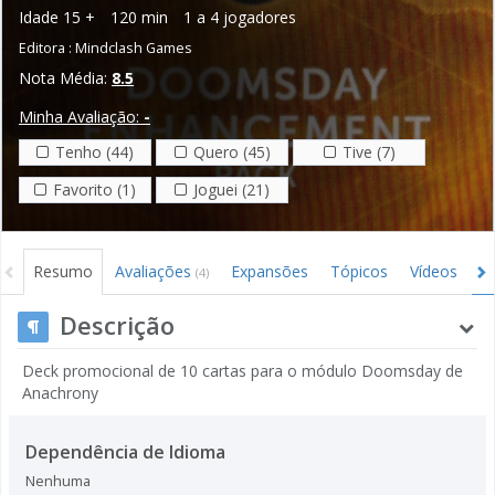
Idade
15 +
120 min
1 a 4 jogadores
Editora :
Mindclash Games
Nota Média:
8.5
Minha Avaliação:
-
Tenho (44)
Quero (45)
Tive (7)
Favorito (1)
Joguei (21)
Resumo
Avaliações
Expansões
Tópicos
Vídeos
I
(4)
Descrição
Deck promocional de 10 cartas para o módulo Doomsday de
Anachrony
Dependência de Idioma
Nenhuma