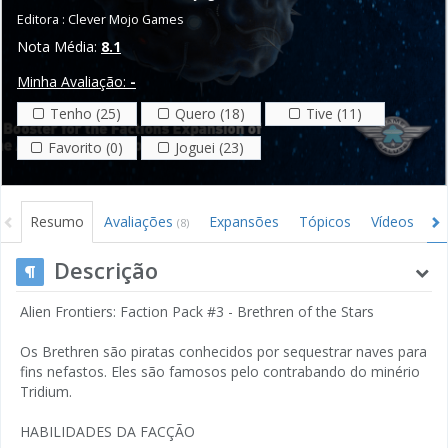
Editora :
Clever Mojo Games
Nota Média:
8.1
Minha Avaliação:
-
Tenho (25)
Quero (18)
Tive (11)
Favorito (0)
Joguei (23)
Resumo
Avaliações
Expansões
Tópicos
Vídeos
I
(8)
Descrição
Alien Frontiers: Faction Pack #3 - Brethren of the Stars
Os Brethren são piratas conhecidos por sequestrar naves para
fins nefastos. Eles são famosos pelo contrabando do minério
Tridium.
HABILIDADES DA FACÇÃO