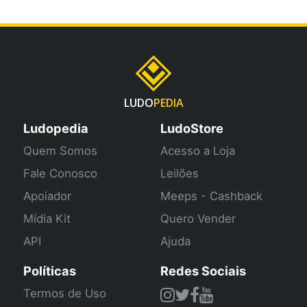
LUDO
PEDIA
Ludopedia
LudoStore
Quem Somos
Acesso a Loja
Fale Conosco
Leilões
Apoiador
Meeps - Cashback
Mídia Kit
Quero Vender
API
Ajuda
Políticas
Redes Sociais
Termos de Uso