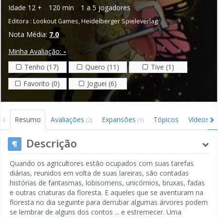
Idade
12 +
120 min
1 a 5 jogadores
Editora :
Lookout Games
,
Heidelberger Spieleverlag
Nota Média:
7.0
Minha Avaliação:
-
Tenho (17)
Quero (11)
Tive (1)
Favorito (0)
Joguei (6)
Resumo
Avaliações
Expansões
Tópicos
Vídeos
(2)
(1)
Descrição
Quando os agricultores estão ocupados com suas tarefas
diárias, reunidos em volta de suas lareiras, são contadas
histórias de fantasmas, lobisomens, unicórnios, bruxas, fadas
e outras criaturas da floresta. E aqueles que se aventuram na
floresta no dia seguinte para derrubar algumas árvores podem
se lembrar de alguns dos contos ... e estremecer. Uma