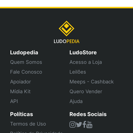
LUDO
PEDIA
Ludopedia
LudoStore
Quem Somos
Acesso a Loja
Fale Conosco
Leilões
Apoiador
Meeps - Cashback
Mídia Kit
Quero Vender
API
Ajuda
Políticas
Redes Sociais
Termos de Uso