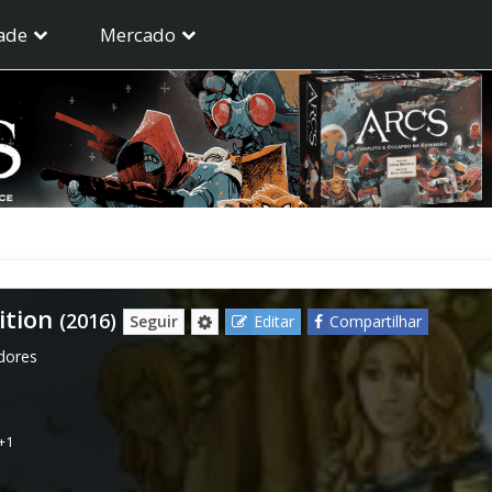
ade
Mercado
ition
(2016)
Seguir
Editar
Compartilhar
dores
+1