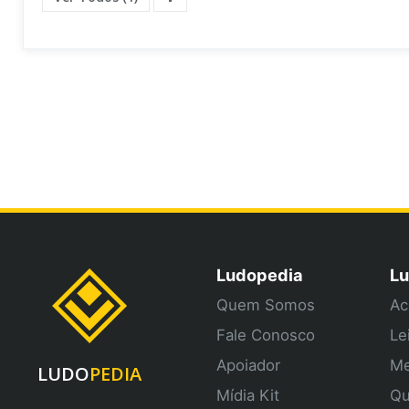
Ludopedia
Lu
Quem Somos
Ac
Fale Conosco
Le
Apoiador
Me
LUDO
PEDIA
Mídia Kit
Qu