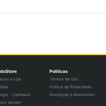
doStore
Políticas
esso a Loja
Termos de Uso
ilões
Política de Privacidade
eps - Cashback
Devolução e Reembolso
ero Vender