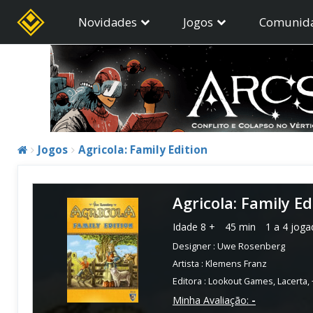
Novidades
Jogos
Comunid
Jogos
Agricola: Family Edition
Agricola: Family Ed
Idade
8 +
45 min
1 a 4 joga
Designer :
Uwe Rosenberg
Artista :
Klemens Franz
Editora :
Lookout Games
,
Lacerta
,
Minha Avaliação:
-