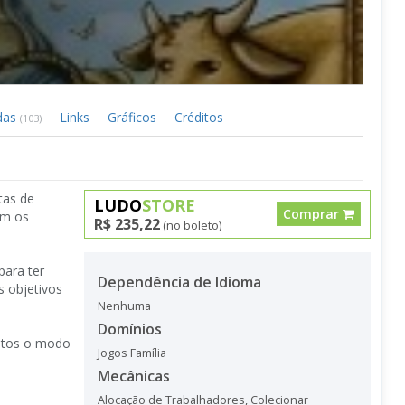
idas
Links
Gráficos
Créditos
(103)
tas de
LUDO
STORE
Comprar
em os
R$ 235,22
(no boleto)
para ter
Dependência de Idioma
s objetivos
Nenhuma
Domínios
intos o modo
Jogos Família
Mecânicas
Alocação de Trabalhadores
,
Colecionar