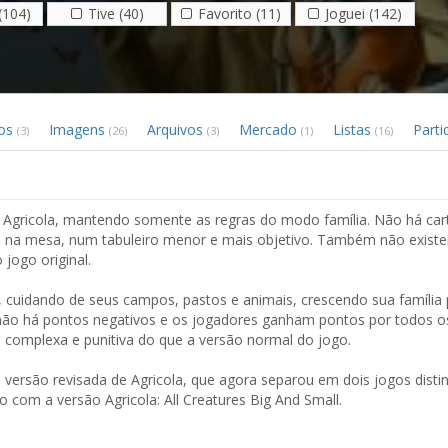
(104)
Tive (40)
Favorito (11)
Joguei (142)
eos
Imagens
Arquivos
Mercado
Listas
Part
(3)
(26)
(3)
(1)
(16)
go Agricola, mantendo somente as regras do modo família. Não há car
s na mesa, num tabuleiro menor e mais objetivo. Também não exist
 jogo original.
cuidando de seus campos, pastos e animais, crescendo sua família 
, não há pontos negativos e os jogadores ganham pontos por todos o
 complexa e punitiva do que a versão normal do jogo.
 versão revisada de Agricola, que agora separou em dois jogos dist
 com a versão Agricola: All Creatures Big And Small.