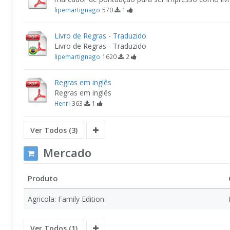
lipemartignago
570
1
Livro de Regras - Traduzido
Livro de Regras - Traduzido
lipemartignago
1620
2
Regras em inglês
Regras em inglês
Henri
363
1
Ver Todos (3)
Mercado
Produto
Agricola: Family Edition
Ver Todos (1)