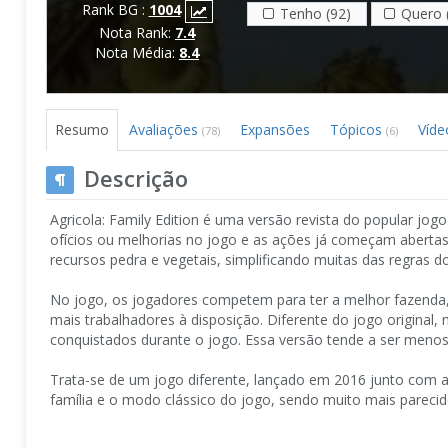
Rank BG :
1004
Tenho (92)
Quero 
Nota Rank:
7.4
Nota Média:
8.4
Resumo
Avaliações
Expansões
Tópicos
Víd
(78)
(6)
Descrição
Agricola: Family Edition é uma versão revista do popular jo
ofícios ou melhorias no jogo e as ações já começam aberta
recursos pedra e vegetais, simplificando muitas das regras do
No jogo, os jogadores competem para ter a melhor fazenda, 
mais trabalhadores à disposição. Diferente do jogo original
conquistados durante o jogo. Essa versão tende a ser menos
Trata-se de um jogo diferente, lançado em 2016 junto com a
família e o modo clássico do jogo, sendo muito mais parecido