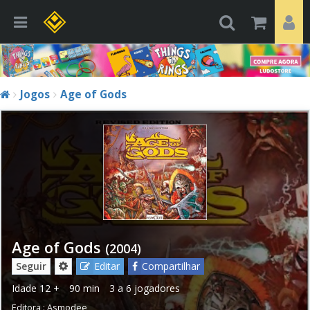
Jogos
Age of Gods
Age of Gods
(2004)
Seguir
Editar
Compartilhar
Idade
12 +
90 min
3 a 6 jogadores
Editora :
Asmodee