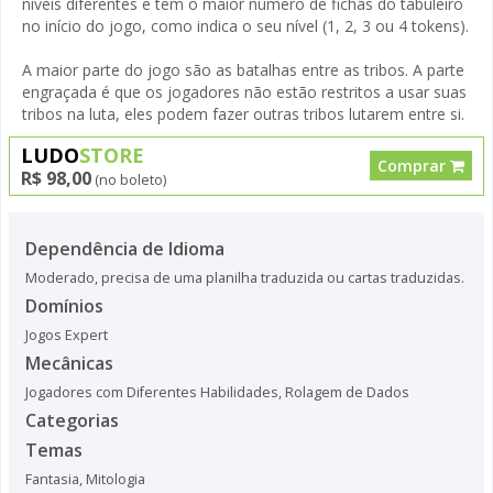
níveis diferentes e têm o maior número de fichas do tabuleiro
no início do jogo, como indica o seu nível (1, 2, 3 ou 4 tokens).
A maior parte do jogo são as batalhas entre as tribos. A parte
engraçada é que os jogadores não estão restritos a usar suas
tribos na luta, eles podem fazer outras tribos lutarem entre si.
LUDO
STORE
Comprar
R$ 98,00
(no boleto)
Dependência de Idioma
Moderado, precisa de uma planilha traduzida ou cartas traduzidas.
Domínios
Jogos Expert
Mecânicas
Jogadores com Diferentes Habilidades
,
Rolagem de Dados
Categorias
Temas
Fantasia
,
Mitologia