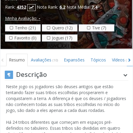
Rank:
4352
Nota Rank:
6.2
Nota Média:
7.4
Minha Avaliação:
-
Tenho (21)
Quero (12)
Tive (7)
Favorito (0)
Joguei (17)
Resumo
Avaliações
Expansões
Tópicos
Vídeos
(10)
(2)
Descrição
Neste jogo os jogadores são deuses antigos que estão
tentando fazer suas tribos escolhidas prosperarem e
conquistarem a terra. A diferença é que os deuses / jogadores
não conhecem todas as suas tribos escolhidas no início do
jogo, são dado a eles apenas a cada duas rodadas.
Há 24 tribos diferentes que começam em espaços pré-
definidos no tabuleiro. Essas tribos são divididas em quatro