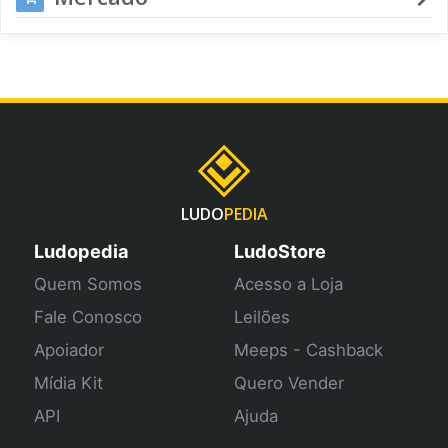
LUDO
PEDIA
Ludopedia
LudoStore
Quem Somos
Acesso a Loja
Fale Conosco
Leilões
Apoiador
Meeps - Cashback
Mídia Kit
Quero Vender
API
Ajuda