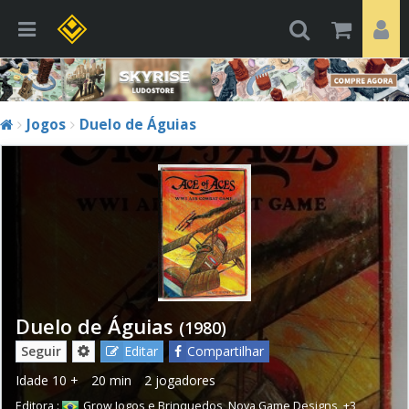
Jogos
Duelo de Águias
Duelo de Águias
(1980)
Seguir
Editar
Compartilhar
Idade
10 +
20 min
2 jogadores
Editora :
Grow Jogos e Brinquedos
,
Nova Game Designs
,
+3