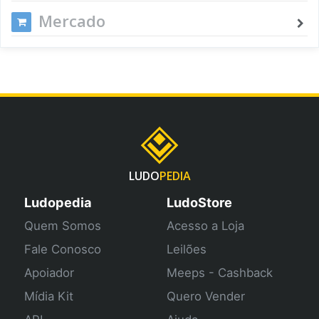
Mercado
LUDO
PEDIA
Ludopedia
LudoStore
Quem Somos
Acesso a Loja
Fale Conosco
Leilões
Apoiador
Meeps - Cashback
Mídia Kit
Quero Vender