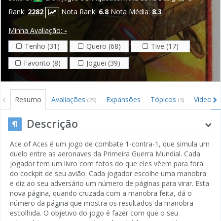
Rank:
2282
Nota Rank:
6.8
Nota Média:
8.3
Minha Avaliação:
-
Tenho (31)
Quero (68)
Tive (17)
Favorito (8)
Joguei (39)
Resumo
Avaliações
Expansões
Tópicos
Vídeos
(25)
(3)
Descrição
Ace of Aces é um jogo de combate 1-contra-1, que simula um
duelo entre as aeronaves da Primeira Guerra Mundial. Cada
jogador tem um livro com fotos do que eles vêem para fora
do cockpit de seu avião. Cada jogador escolhe uma manobra
e diz ao seu adversário um número de páginas para virar. Esta
nova página, quando cruzada com a manobra feita, dá o
número da página que mostra os resultados da manobra
escolhida. O objetivo do jogo é fazer com que o seu