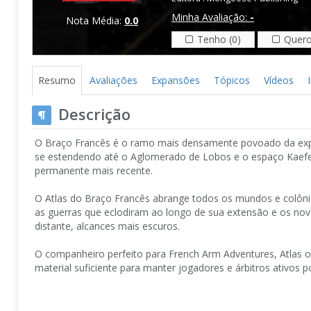
Minha Avaliação:
-
Nota Média:
0.0
Tenho (0)
Quero
Resumo
Avaliações
Expansões
Tópicos
Vídeos
Descrição
O Braço Francês é o ramo mais densamente povoado da expl
se estendendo até o Aglomerado de Lobos e o espaço Kaefe
permanente mais recente.
O Atlas do Braço Francês abrange todos os mundos e colônias
as guerras que eclodiram ao longo de sua extensão e os no
distante, alcances mais escuros.
O companheiro perfeito para French Arm Adventures, Atlas
material suficiente para manter jogadores e árbitros ativos 