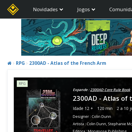
Novidades
Jogos
Comunid
RPG
2300AD - Atlas of the French Arm
RPG
Expande :
2300AD Core Rule Book
2300AD - Atlas of
Idade
12 +
120 min
2 a 10 
Designer :
Colin Dunn
Artista :
Colin Dunn
,
Stephanie Mc
Editora :
Mongoose Publishing