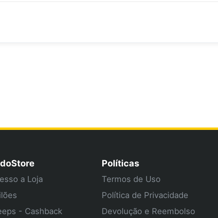
doStore
Políticas
esso a Loja
Termos de Uso
ilões
Política de Privacidade
eps - Cashback
Devolução e Reembolso