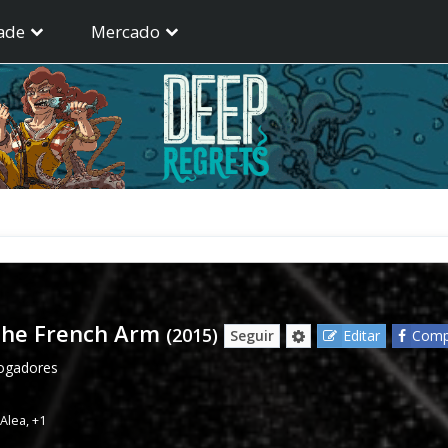
ade
Mercado
 the French Arm
(2015)
Seguir
Editar
Compa
jogadores
Alea
,
+1