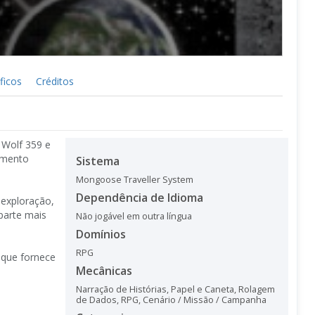
ficos
Créditos
 Wolf 359 e
amento
Sistema
Mongoose Traveller System
Dependência de Idioma
 exploração,
parte mais
Não jogável em outra língua
Domínios
RPG
 que fornece
Mecânicas
Narração de Histórias
,
Papel e Caneta
,
Rolagem
de Dados
,
RPG
,
Cenário / Missão / Campanha