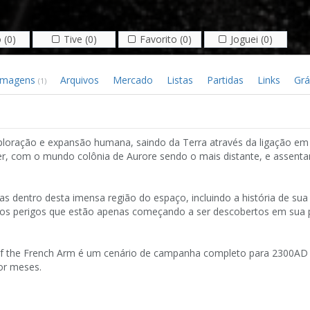
 (0)
Tive (0)
Favorito (0)
Joguei (0)
Imagens
Arquivos
Mercado
Listas
Partidas
Links
Grá
(1)
oração e expansão humana, saindo da Terra através da ligação em
r, com o mundo colônia de Aurore sendo o mais distante, e assent
 dentro desta imensa região do espaço, incluindo a história de sua
vos perigos que estão apenas começando a ser descobertos em sua 
 of the French Arm é um cenário de campanha completo para 2300AD
por meses.