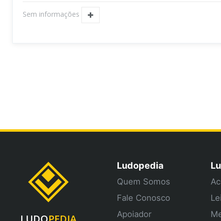
Sem informações
Ludopedia
Lu
Quem Somos
Ac
Fale Conosco
Le
Apoiador
Me
LUDO
PEDIA