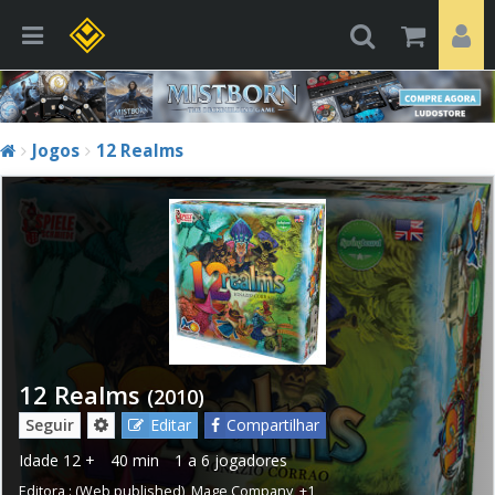
Jogos
12 Realms
12 Realms
(2010)
Seguir
Editar
Compartilhar
Idade
12 +
40 min
1 a 6 jogadores
Editora :
(Web published)
,
Mage Company
,
+1