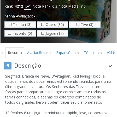
Rank:
4212
Nota Rank:
6.3
Nota Média:
7.5
Minha Avaliação:
-
Tenho (18)
Quero (30)
Tive (3)
Favorito (0)
Joguei (17)
Resumo
Avaliações
Expansões
Tópicos
Víde
(13)
(7)
(2)
Descrição
Siegfried, Branca de Neve, D'Artagnan, Red Riding Hood, e
outros heróis dos doze reinos estão sendo reunidos para uma
última grande aventura. Os Senhores das Trevas uniram
forças para conquistar e subjugar completamente todas as
terras conhecidas, e apenas os esforços combinados de
todos os grandes heróis podem deter seu plano nefasto.
12 Realms é um jogo de miniaturas rápido, leve, cooperativo