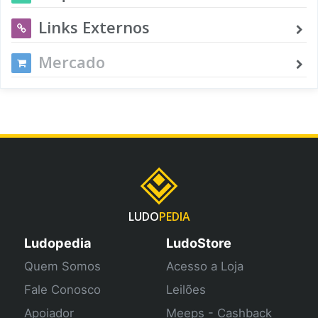
Links Externos
Mercado
LUDO
PEDIA
Ludopedia
LudoStore
Quem Somos
Acesso a Loja
Fale Conosco
Leilões
Apoiador
Meeps - Cashback