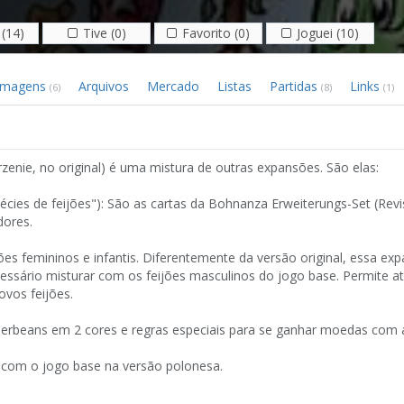
(14)
Tive (0)
Favorito (0)
Joguei (10)
Imagens
Arquivos
Mercado
Listas
Partidas
Links
(6)
(8)
(1)
rzenie, no original) é uma mistura de outras expansões. São elas:
cies de feijões"): São as cartas da Bohnanza Erweiterungs-Set (Revis
dores.
ões femininos e infantis. Diferentemente da versão original, essa ex
essário misturar com os feijões masculinos do jogo base. Permite at
ovos feijões.
iderbeans em 2 cores e regras especiais para se ganhar moedas com a
 com o jogo base na versão polonesa.