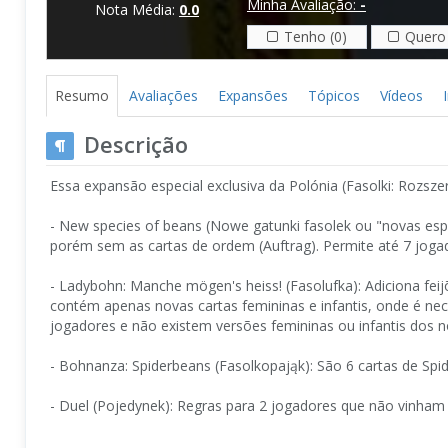
Minha Avaliação:
-
Nota Média:
0.0
Tenho (0)
Quero 
Resumo
Avaliações
Expansões
Tópicos
Vídeos
Descrição
Essa expansão especial exclusiva da Polónia (Fasolki: Rozsze
- New species of beans (Nowe gatunki fasolek ou "novas espé
porém sem as cartas de ordem (Auftrag). Permite até 7 joga
- Ladybohn: Manche mögen's heiss! (Fasolufka): Adiciona feij
contém apenas novas cartas femininas e infantis, onde é nec
jogadores e não existem versões femininas ou infantis dos n
- Bohnanza: Spiderbeans (Fasolkopająk): São 6 cartas de Sp
- Duel (Pojedynek): Regras para 2 jogadores que não vinham