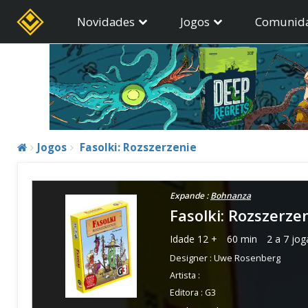
Novidades
Jogos
Comunid
Jogos
Fasolki: Rozszerzenie
Expande :
Bohnanza
Fasolki: Rozszerze
Idade
12 +
60 min
2 a 7 jo
Designer :
Uwe Rosenberg
Artista :
Editora :
G3