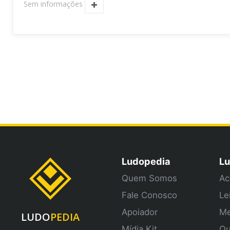
Sem informações
Ludopedia
Lu
Quem Somos
Ac
Fale Conosco
Le
Apoiador
Me
LUDO
PEDIA
Mídia Kit
Qu