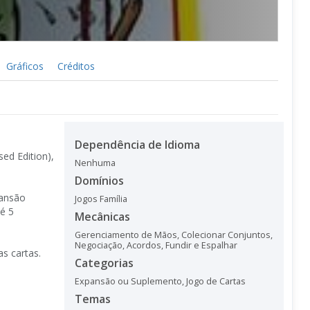
Gráficos
Créditos
Dependência de Idioma
ed Edition),
Nenhuma
Domínios
pansão
Jogos Família
é 5
Mecânicas
Gerenciamento de Mãos
,
Colecionar Conjuntos
,
Negociação
,
Acordos
,
Fundir e Espalhar
s cartas.
Categorias
Expansão ou Suplemento
,
Jogo de Cartas
Temas