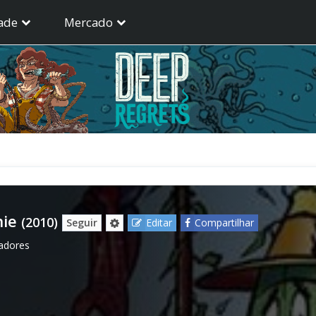
ade
Mercado
nie
(2010)
Seguir
Editar
Compartilhar
gadores