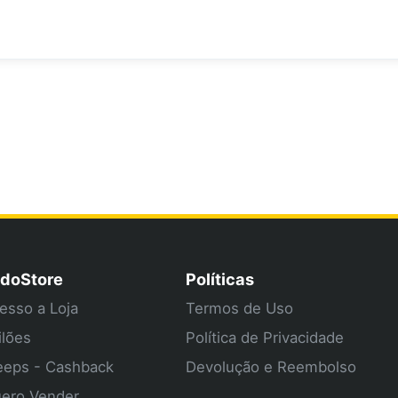
doStore
Políticas
esso a Loja
Termos de Uso
ilões
Política de Privacidade
eps - Cashback
Devolução e Reembolso
ero Vender