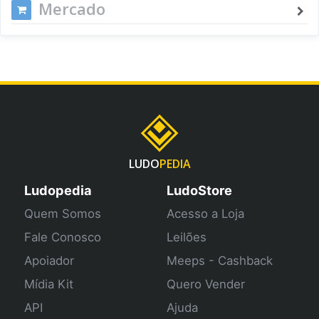
Mercado
LUDO
PEDIA
Ludopedia
LudoStore
Quem Somos
Acesso a Loja
Fale Conosco
Leilões
Apoiador
Meeps - Cashback
Mídia Kit
Quero Vender
API
Ajuda