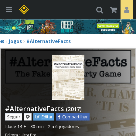
Jogos
#AlternativeFacts
#AlternativeFacts
(2017)
Seguir
Editar
Compartilhar
Idade
14 +
30 min
2 a 6 jogadores
Editora :
Ultra Pro