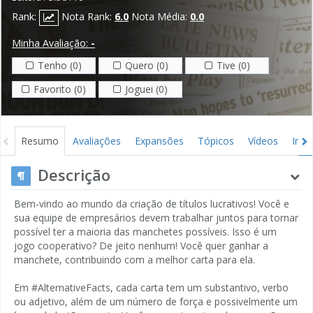
Rank:
Nota Rank:
6.0
Nota Média:
0.0
Minha Avaliação:
-
Tenho (0)
Quero (0)
Tive (0)
Favorito (0)
Joguei (0)
Resumo
Avaliações
Expansões
Tópicos
Vídeos
Ima
Descrição
Bem-vindo ao mundo da criação de títulos lucrativos! Você e
sua equipe de empresários devem trabalhar juntos para tornar
possível ter a maioria das manchetes possíveis. Isso é um
jogo cooperativo? De jeito nenhum! Você quer ganhar a
manchete, contribuindo com a melhor carta para ela.
Em #AlternativeFacts, cada carta tem um substantivo, verbo
ou adjetivo, além de um número de força e possivelmente um