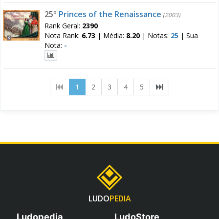
25º
Princes of the Renaissance
(2003)
Rank Geral:
2390
Nota Rank:
6.73
|
Média:
8.20
|
Notas:
25
|
Sua
Nota:
-
(current)
1
2
3
4
5
LUDO
PEDIA
Ludopedia
LudoStore