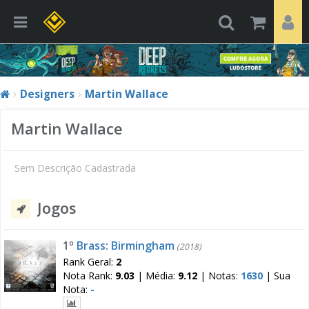
Designers
Martin Wallace
Martin Wallace
Sem Descrição Cadastrada
Jogos
1º
Brass: Birmingham
(2018)
Rank Geral:
2
Nota Rank:
9.03
|
Média:
9.12
|
Notas:
1630
|
Sua
Nota:
-