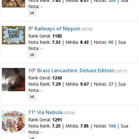
Nota Rank:
7.62
|
Média:
8.01
|
Notas:
205
|
Sua
Nota:
-
9º
Railways of Nippon
(2018)
Rank Geral:
1185
Nota Rank:
7.33
|
Média:
8.43
|
Notas:
60
|
Sua
Nota:
-
10º
Brass Lancashire: Deluxe Edition
(2017)
Rank Geral:
1243
Nota Rank:
7.29
|
Média:
9.67
|
Notas:
27
|
Sua
Nota:
-
11º
Via Nebula
(2016)
Rank Geral:
1291
Nota Rank:
7.25
|
Média:
7.85
|
Notas:
106
|
Sua
Nota:
-