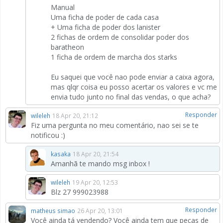
Manual
Uma ficha de poder de cada casa
+ Uma ficha de poder dos lanister
2 fichas de ordem de consolidar poder dos
baratheon
1 ficha de ordem de marcha dos starks
Eu saquei que você nao pode enviar a caixa agora,
mas qlqr coisa eu posso acertar os valores e vc me
envia tudo junto no final das vendas, o que acha?
Responder
wileleh
18 Apr 20, 21:12
Fiz uma pergunta no meu comentário, nao sei se te
notificou :)
kasaka
18 Apr 20, 21:54
Amanhã te mando msg inbox !
wileleh
19 Apr 20, 12:53
Blz 27 999023988
Responder
matheus simao
26 Apr 20, 13:01
Você ainda tá vendendo? Você ainda tem que peças de