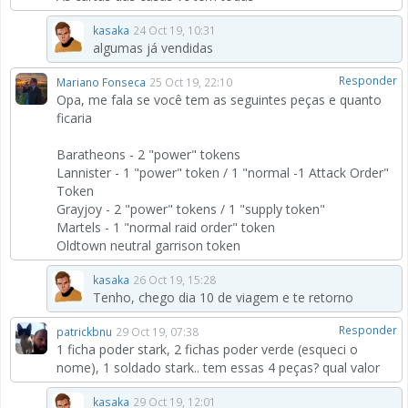
kasaka
24 Oct 19, 10:31
algumas já vendidas
Responder
Mariano Fonseca
25 Oct 19, 22:10
Opa, me fala se você tem as seguintes peças e quanto
ficaria
Baratheons - 2 "power" tokens
Lannister - 1 "power" token / 1 "normal -1 Attack Order"
Token
Grayjoy - 2 "power" tokens / 1 "supply token"
Martels - 1 "normal raid order" token
Oldtown neutral garrison token
kasaka
26 Oct 19, 15:28
Tenho, chego dia 10 de viagem e te retorno
Responder
patrickbnu
29 Oct 19, 07:38
1 ficha poder stark, 2 fichas poder verde (esqueci o
nome), 1 soldado stark.. tem essas 4 peças? qual valor
kasaka
29 Oct 19, 12:01