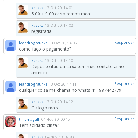
kasaka
13 Oct 20, 14:01
5,00 + 9,00 carta remostrada
kasaka
13 Oct 20, 14:02
registrada
Responder
leandrograunke
13 Oct 20, 14:08
como faço o pagamento?
kasaka
13 Oct 20, 14:10
Deposito itau ou caixa tem meu contato ai no
anuncio
Responder
leandrograunke
13 Oct 20, 14:11
qualquer coisa me chama no whats 41- 987442779
kasaka
13 Oct 20, 14:12
Ok logo mais..
Responder
thifumagalli
04 Nov 20, 00:15
Tem soldado cinza?
kasaka
04 Nov 20, 02:03