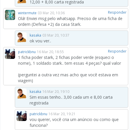
12,00 + 8,00 carta registrada
Responder
wintermute
03 Mar 20, 10:36
Olá! Enviei msg pelo whatsapp. Preciso de uma ficha de
ordem (Defesa +2) da casa Stark.
kasaka
03 Mar 20, 10:37
ok vou ver..
Responder
patrickbnu
16 Mar 20, 18:55
1 ficha poder stark, 2 fichas poder verde (esqueci o
nome), 1 soldado stark.. tem essas 4 peças? qual valor
(perguntei a outra vez mas acho que você estava em
viagem)
kasaka
16 Mar 20, 19:10
Sim essas tenho.. 3,00 cada um e 8,00 carta
registrada
patrickbnu
16 Mar 20, 19:21
vou querer, você cria um anúncio ou como que
funciona?