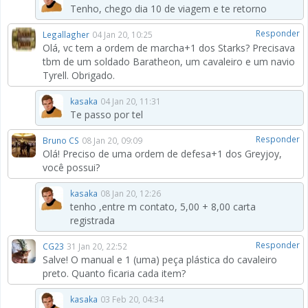
Tenho, chego dia 10 de viagem e te retorno
Responder
Legallagher
04 Jan 20, 10:25
Olá, vc tem a ordem de marcha+1 dos Starks? Precisava
tbm de um soldado Baratheon, um cavaleiro e um navio
Tyrell. Obrigado.
kasaka
04 Jan 20, 11:31
Te passo por tel
Responder
Bruno CS
08 Jan 20, 09:09
Olá! Preciso de uma ordem de defesa+1 dos Greyjoy,
você possui?
kasaka
08 Jan 20, 12:26
tenho ,entre m contato, 5,00 + 8,00 carta
registrada
Responder
CG23
31 Jan 20, 22:52
Salve! O manual e 1 (uma) peça plástica do cavaleiro
preto. Quanto ficaria cada item?
kasaka
03 Feb 20, 04:34