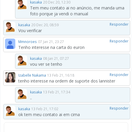
kasaka
20 Dec 20, 12:30
Tem meu contato ai no anúncio, me manda uma
foto porque ja vendi o manual
Responder
kasaka
20 Dec 20, 08:59
Vou verificar
Responder
Mmnoroes
07 Jan 21, 23:27
Tenho interesse na carta do euron
kasaka
08 Jan 21, 07:27
vou ver se tenho
Responder
Izabelle Nakama
13 Feb 21, 16:18
tenho interesse na ordem de suporte dos lannister
kasaka
13 Feb 21, 17:34
..
Responder
kasaka
13 Feb 21, 17:02
ok tem meu contato ai em cima