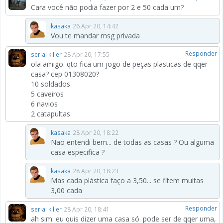
Cara você não podia fazer por 2 e 50 cada um?
kasaka
26 Apr 20, 14:42
Vou te mandar msg privada
Responder
serial killer
28 Apr 20, 17:55
ola amigo. qto fica um jogo de peças plasticas de qqer
casa? cep 01308020?
10 soldados
5 caveiros
6 navios
2 catapultas
kasaka
28 Apr 20, 18:22
Nao entendi bem... de todas as casas ? Ou alguma
casa especifica ?
kasaka
28 Apr 20, 18:23
Mas cada plástica faço a 3,50... se fitem muitas
3,00 cada
Responder
serial killer
28 Apr 20, 18:41
ah sim. eu quis dizer uma casa só. pode ser de qqer uma,