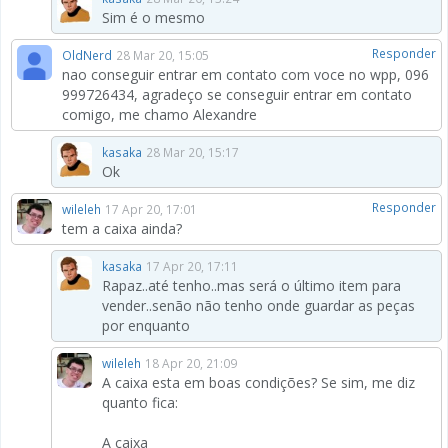
Sim é o mesmo
Responder
OldNerd
28 Mar 20, 15:05
nao conseguir entrar em contato com voce no wpp, 096
999726434, agradeço se conseguir entrar em contato
comigo, me chamo Alexandre
kasaka
28 Mar 20, 15:17
Ok
Responder
wileleh
17 Apr 20, 17:01
tem a caixa ainda?
kasaka
17 Apr 20, 17:11
Rapaz..até tenho..mas será o último item para
vender..senão não tenho onde guardar as peças
por enquanto
wileleh
18 Apr 20, 21:09
A caixa esta em boas condições? Se sim, me diz
quanto fica:
A caixa