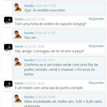
kasaka
16 Jun 20, 15:50
Opa ..fii vendido esse item
Responder
Smmé
26 Jul 20, 11:28
Tem uma ficha de ordem de suporte Greyjoy?
kasaka
26 Jul 20, 11:59
Vou ver ...
Responder
Smmé
27 Jul 20, 18:05
Olá, amigo. Conseguiu ver te se tem a peça?
kasaka
27 Jul 20, 18:17
Confirma se é um token verde com uma flor de
punho cerrado...vendi o manual, s for esse Eu
tenho
Responder
Smmé
27 Jul 20, 18:25
E um token com uma lula de punho cerrado
kasaka
27 Jul 20, 18:46
Meio esverdeado né, tenho sim, 3,00 + 8,00 carta
registrada