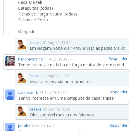
Casa Martell
Catapultas (todas)
Fichas de Força Neutra (todas)
Fichas de Porto.
Obrigado
kasaka
01 Aug 19, 22:24
Em viagem, volto dia 14/08 e vejo as peças pra vc
Responder
handrews0110
11 Aug 19, 06:37
Tenho interesse na ficha de força neutra de storms end
kasaka
11 Aug 19, 12:32
essa ta reservada no momento...
Responder
santosborb
03 Sep 19, 14:52
Tenho interesse em uma catapulta da casa lanister
kasaka
03 Sep 19, 16:33
Ok disponível mas ja nos falamos..
Responder
Jonkill
03 Oct 19, 14:23