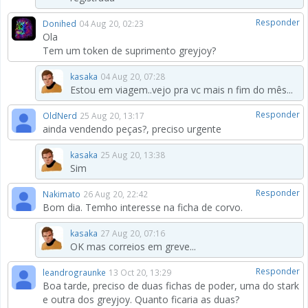
Responder
Donihed
04 Aug 20, 02:23
Ola
Tem um token de suprimento greyjoy?
kasaka
04 Aug 20, 07:28
Estou em viagem..vejo pra vc mais n fim do mês...
Responder
OldNerd
25 Aug 20, 13:17
ainda vendendo peças?, preciso urgente
kasaka
25 Aug 20, 13:38
Sim
Responder
Nakimato
26 Aug 20, 22:42
Bom dia. Temho interesse na ficha de corvo.
kasaka
27 Aug 20, 07:16
OK mas correios em greve...
Responder
leandrograunke
13 Oct 20, 13:29
Boa tarde, preciso de duas fichas de poder, uma do stark
e outra dos greyjoy. Quanto ficaria as duas?