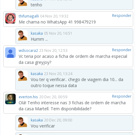
tenho
Responder
thifumagalli
04 Nov 20, 19:32
Me chama no WhatsApp 41 998479219
kasaka
05 Nov 20, 16:51
Humm ...
Responder
wdsocara2
23 Nov 20, 12:53
Vc teria por acaso a ficha de ordem de marcha especial
da casa greyjoy?
kasaka
23 Nov 20, 13:24
Vou ter q verificar.. chego de viagem dia 10... da
outro toque nessa data
Responder
everton.his
20 Dec 20, 00:59
Olá! Tenho interesse nas 3 fichas de ordem de marcha
da casa Martell. Tem disponibilidade?
kasaka
20 Dec 20, 09:00
Vou verificar