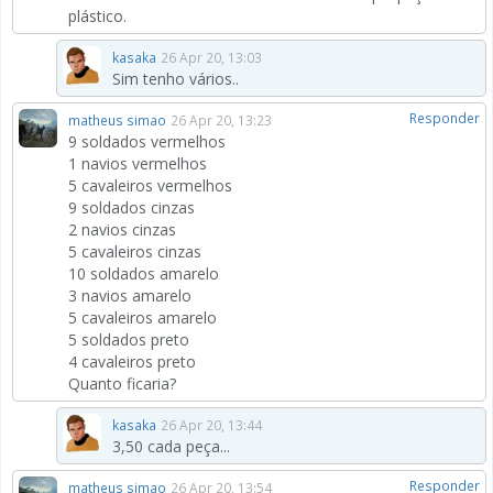
plástico.
kasaka
26 Apr 20, 13:03
Sim tenho vários..
Responder
matheus simao
26 Apr 20, 13:23
9 soldados vermelhos
1 navios vermelhos
5 cavaleiros vermelhos
9 soldados cinzas
2 navios cinzas
5 cavaleiros cinzas
10 soldados amarelo
3 navios amarelo
5 cavaleiros amarelo
5 soldados preto
4 cavaleiros preto
Quanto ficaria?
kasaka
26 Apr 20, 13:44
3,50 cada peça...
Responder
matheus simao
26 Apr 20, 13:54