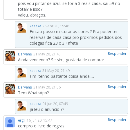
pois vou pintar de azul. se for a 3 reais cada, sai 59 no
total? é isso?
valeu, abraços.
kasaka
28 Apr 20, 19:46
Emtao posso misturar as cores ? Pra poder ter
reservas de cada casa pro próximos pedidos dos
colegas fica 23 x 3 +!frete
Responder
DaryanB
31 May 20, 21:45
Ainda vendendo? Se sim, gostaria de comprar
kasaka
31 May 20, 21:49
sim ,tenho bastante coisa ainda.....
Responder
DaryanB
31 May 20, 21:56
Tem WhatsApp?
kasaka
01 Jun 20, 07:49
ja leu o anuncio ??
Responder
ergli
16 Jun 20, 15:47
compro o livro de regras