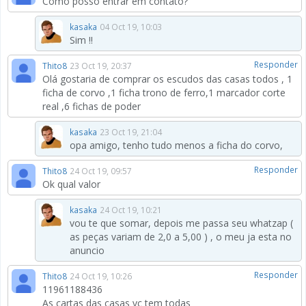
Como posso entrar em contato?
kasaka
04 Oct 19, 10:03
Sim !!
Responder
Thito8
23 Oct 19, 20:37
Olá gostaria de comprar os escudos das casas todos , 1
ficha de corvo ,1 ficha trono de ferro,1 marcador corte
real ,6 fichas de poder
kasaka
23 Oct 19, 21:04
opa amigo, tenho tudo menos a ficha do corvo,
Responder
Thito8
24 Oct 19, 09:57
Ok qual valor
kasaka
24 Oct 19, 10:21
vou te que somar, depois me passa seu whatzap (
as peças variam de 2,0 a 5,00 ) , o meu ja esta no
anuncio
Responder
Thito8
24 Oct 19, 10:26
11961188436
As cartas das casas vc tem todas