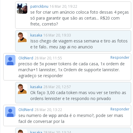
patrickbnu
16 Mar 20, 19:22
se for criar um anúncio coloca foto dessas 4 peças
só para garantir que são as certas... R$20 com
frete, correto?
kasaka
16 Mar 20, 19:33
Isso chego de viagem essa semana e tiro as fotos
e te falo.. meu zap ai no anuncio
Responder
OldNerd
28 Mar 20, 11:55
preciso de 5x power tokens de cada casa, 1x ordem de
marcha+1 lannister, 1x Ordem de supporte lannister.
agradeço se responder
kasaka
28 Mar 20, 12:57
Ok faço 3,00 cada token mas vou ver se tenho as
ordens lennister e te respondo no privado
Responder
OldNerd
28 Mar 20, 13:22
seu numero de wpp ainda é o mesmo?, pode ser mais
facil de conversar por la
kasaka
28 Mar 20, 13:24