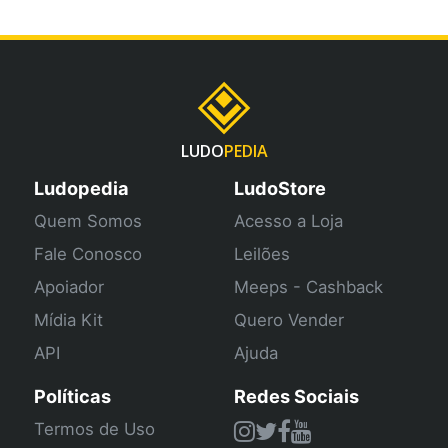
LUDO
PEDIA
Ludopedia
LudoStore
Quem Somos
Acesso a Loja
Fale Conosco
Leilões
Apoiador
Meeps - Cashback
Mídia Kit
Quero Vender
API
Ajuda
Políticas
Redes Sociais
Termos de Uso