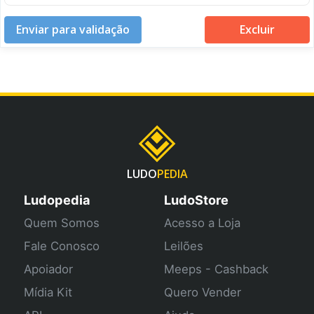
LUDO
PEDIA
Ludopedia
LudoStore
Quem Somos
Acesso a Loja
Fale Conosco
Leilões
Apoiador
Meeps - Cashback
Mídia Kit
Quero Vender