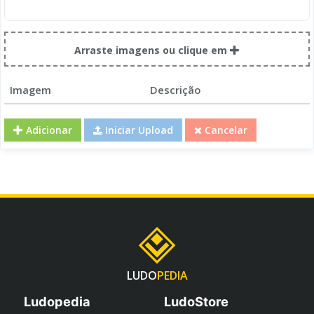
Arraste imagens ou clique em
Imagem
Descrição
Adicionar
Iniciar Upload
Cancelar
LUDO
PEDIA
Ludopedia
LudoStore