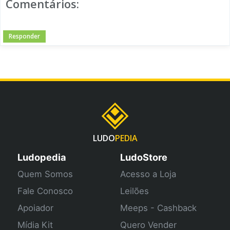
Comentários:
Responder
LUDO
PEDIA
Ludopedia
LudoStore
Quem Somos
Acesso a Loja
Fale Conosco
Leilões
Apoiador
Meeps - Cashback
Mídia Kit
Quero Vender