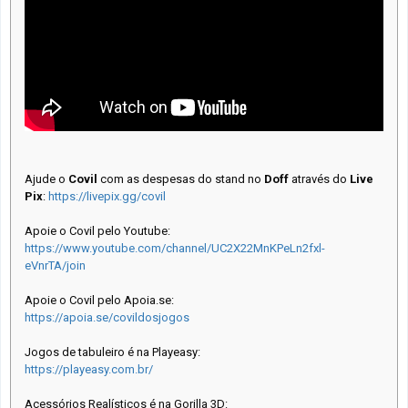
Ajude o
Covil
com as despesas do stand no
Doff
através do
Live
Pix
:
https://livepix.gg/covil
Apoie o Covil pelo Youtube:
https://www.youtube.com/channel/UC2X22MnKPeLn2fxl-
eVnrTA/join
Apoie o Covil pelo Apoia.se:
https://apoia.se/covildosjogos
Jogos de tabuleiro é na Playeasy:
https://playeasy.com.br/
Acessórios Realísticos é na Gorilla 3D: