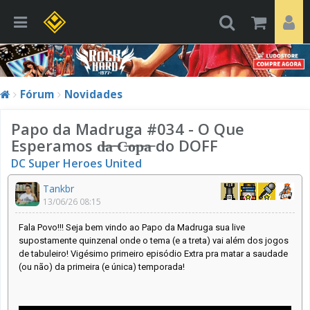
Fórum
Novidades
Papo da Madruga #034 - O Que
Esperamos d̶a̶ ̶C̶o̶p̶a̶ do DOFF
DC Super Heroes United
Tankbr
13/06/26 08:15
Fala Povo!!! Seja bem vindo ao Papo da Madruga sua live
supostamente quinzenal onde o tema (e a treta) vai além dos jogos
de tabuleiro! Vigésimo primeiro episódio Extra pra matar a saudade
(ou não) da primeira (e única) temporada!