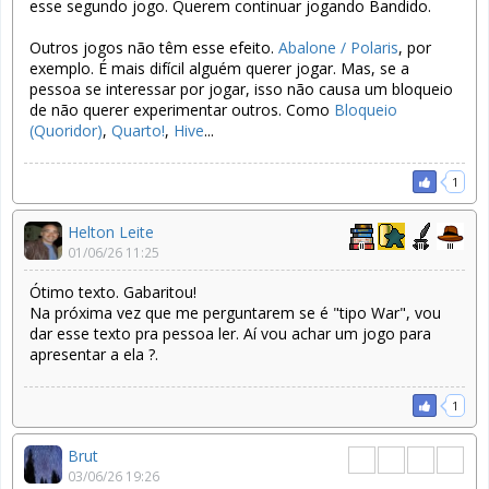
esse segundo jogo. Querem continuar jogando Bandido.
Outros jogos não têm esse efeito.
Abalone / Polaris
, por
exemplo. É mais difícil alguém querer jogar. Mas, se a
pessoa se interessar por jogar, isso não causa um bloqueio
de não querer experimentar outros. Como
Bloqueio
(Quoridor)
,
Quarto!
,
Hive
...
1
Helton Leite
01/06/26 11:25
Ótimo texto. Gabaritou!
Na próxima vez que me perguntarem se é "tipo War", vou
dar esse texto pra pessoa ler. Aí vou achar um jogo para
apresentar a ela ?.
1
Brut
03/06/26 19:26