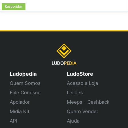
Responder
LUDO
PEDIA
Ludopedia
LudoStore
Quem Somos
Acesso a Loja
Fale Conosco
Leilões
Apoiador
Meeps - Cashback
Mídia Kit
Quero Vender
API
Ajuda