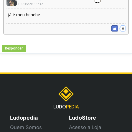
03/06/26 11:32
já é meu hehehe
0
Responder
LUDO
PEDIA
Ludopedia
LudoStore
Quem Somos
Acesso a Loja