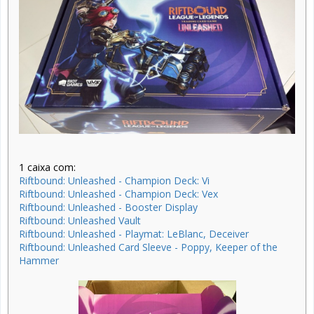
1 caixa com:
Riftbound: Unleashed - Champion Deck: Vi
Riftbound: Unleashed - Champion Deck: Vex
Riftbound: Unleashed - Booster Display
Riftbound: Unleashed Vault
Riftbound: Unleashed - Playmat: LeBlanc, Deceiver
Riftbound: Unleashed Card Sleeve - Poppy, Keeper of the
Hammer