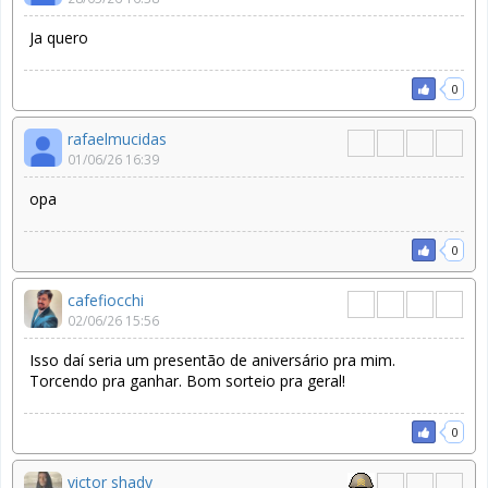
Ja quero
0
rafaelmucidas
01/06/26 16:39
opa
0
cafefiocchi
02/06/26 15:56
Isso daí seria um presentão de aniversário pra mim.
Torcendo pra ganhar. Bom sorteio pra geral!
0
victor shady