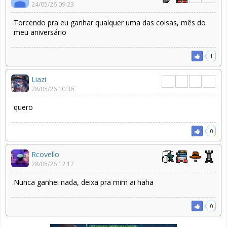
24/05/26 09:23
Torcendo pra eu ganhar qualquer uma das coisas, mês do
meu aniversário
1
Liazi
28/05/26 10:36
quero
0
Rcovello
28/05/26 12:17
Nunca ganhei nada, deixa pra mim ai haha
0