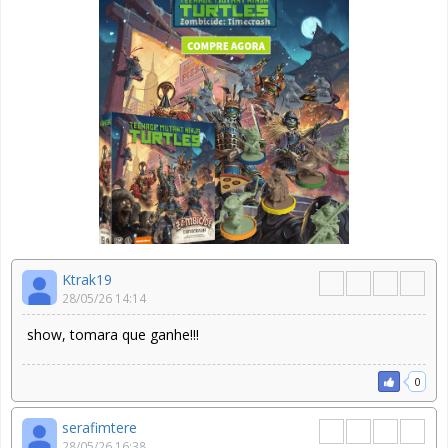
Ktrak19
28/05/26 14:14
show, tomara que ganhe!!!
0
serafimtere
28/05/26 16:38