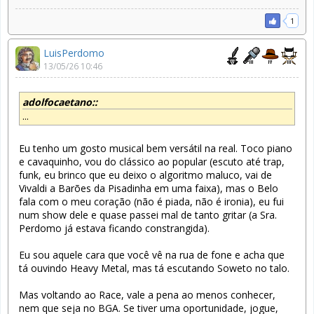
1
LuisPerdomo
13/05/26 10:46
adolfocaetano::
...
Eu tenho um gosto musical bem versátil na real. Toco piano
e cavaquinho, vou do clássico ao popular (escuto até trap,
funk, eu brinco que eu deixo o algoritmo maluco, vai de
Vivaldi a Barões da Pisadinha em uma faixa), mas o Belo
fala com o meu coração (não é piada, não é ironia), eu fui
num show dele e quase passei mal de tanto gritar (a Sra.
Perdomo já estava ficando constrangida).
Eu sou aquele cara que você vê na rua de fone e acha que
tá ouvindo Heavy Metal, mas tá escutando Soweto no talo.
Mas voltando ao Race, vale a pena ao menos conhecer,
nem que seja no BGA. Se tiver uma oportunidade, jogue,