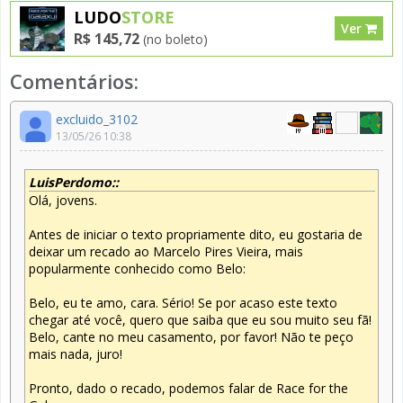
LUDO
STORE
Ver
R$ 145,72
(no boleto)
Comentários:
excluido_3102
13/05/26 10:38
LuisPerdomo::
Olá, jovens.
Antes de iniciar o texto propriamente dito, eu gostaria de
deixar um recado ao Marcelo Pires Vieira, mais
popularmente conhecido como Belo:
Belo, eu te amo, cara. Sério! Se por acaso este texto
chegar até você, quero que saiba que eu sou muito seu fã!
Belo, cante no meu casamento, por favor! Não te peço
mais nada, juro!
Pronto, dado o recado, podemos falar de Race for the