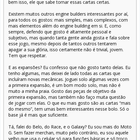
bem isso, ele que sabe tornar essas cartas certas.
Existem muitos outros engine builders interessantes por aí,
para todos os gostos: mais simples, mais complexos, com
mais elementos além do engine building em si. E, como
sempre, defendo que gosto é altamente pessoal e
subjetivo, mas quando tanta gente ainda gosta e fala sobre
esse jogo, mesmo depois de tantos outros tentarem
apagar a sua glória, isso certamente não é trivial, jovem.
Tem que respeitar.
E as expansões? Eu confesso que não gosto tanto delas. Eu
tenho algumas, mas deixei de lado todas as cartas que
incluíram novas mecânicas. Joguei solo algumas vezes com
a primeira expansão, é um bom modo solo, mas não é
muito a minha praia. Gosto das peças de objetivo da
primeira expansão, mas também não faço muita questão
de jogar com elas. O que eu mais gosto são as cartas “mais
do mesmo”, tem umas bem interessantes nesse bolo. Só o
base já é mais que suficiente.
Tá, falei do Belo, do Race, e o Galaxy? Eu sou mais do Moto
G. Sem fazer merchan, muito pelo contrário, eu sou aquele
velho que usa o celular só para funções básicas e só troco