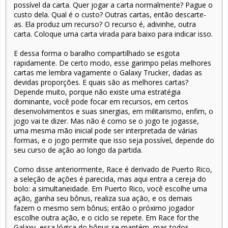
possível da carta. Quer jogar a carta normalmente? Pague o
custo dela. Qual é o custo? Outras cartas, então descarte-
as. Ela produz um recurso? O recurso é, adivinhe, outra
carta. Coloque uma carta virada para baixo para indicar isso.
E dessa forma o baralho compartilhado se esgota
rapidamente. De certo modo, esse garimpo pelas melhores
cartas me lembra vagamente o Galaxy Trucker, dadas as
devidas proporções. E quais são as melhores cartas?
Depende muito, porque não existe uma estratégia
dominante, você pode focar em recursos, em certos
desenvolvimentos e suas sinergias, em militarismo, enfim, o
jogo vai te dizer. Mas não é como se o jogo te jogasse,
uma mesma mão inicial pode ser interpretada de várias
formas, e o jogo permite que isso seja possível, depende do
seu curso de ação ao longo da partida.
Como disse anteriormente, Race é derivado de Puerto Rico,
a seleção de ações é parecida, mas aqui entra a cereja do
bolo: a simultaneidade. Em Puerto Rico, você escolhe uma
ação, ganha seu bônus, realiza sua ação, e os demais
fazem o mesmo sem bônus; então o próximo jogador
escolhe outra ação, e o ciclo se repete. Em Race for the
Galaxy, essa lógica do bônus se mantém, mas todos