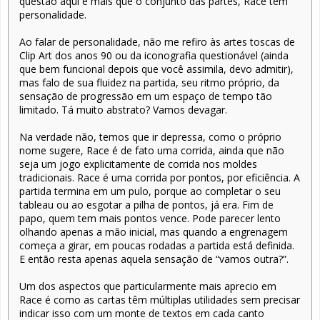
questão aqui é mais que o conjunto das partes, Race tem
personalidade.
Ao falar de personalidade, não me refiro às artes toscas de
Clip Art dos anos 90 ou da iconografia questionável (ainda
que bem funcional depois que você assimila, devo admitir),
mas falo de sua fluidez na partida, seu ritmo próprio, da
sensação de progressão em um espaço de tempo tão
limitado. Tá muito abstrato? Vamos devagar.
Na verdade não, temos que ir depressa, como o próprio
nome sugere, Race é de fato uma corrida, ainda que não
seja um jogo explicitamente de corrida nos moldes
tradicionais. Race é uma corrida por pontos, por eficiência. A
partida termina em um pulo, porque ao completar o seu
tableau ou ao esgotar a pilha de pontos, já era. Fim de
papo, quem tem mais pontos vence. Pode parecer lento
olhando apenas a mão inicial, mas quando a engrenagem
começa a girar, em poucas rodadas a partida está definida.
E então resta apenas aquela sensação de “vamos outra?”.
Um dos aspectos que particularmente mais aprecio em
Race é como as cartas têm múltiplas utilidades sem precisar
indicar isso com um monte de textos em cada canto