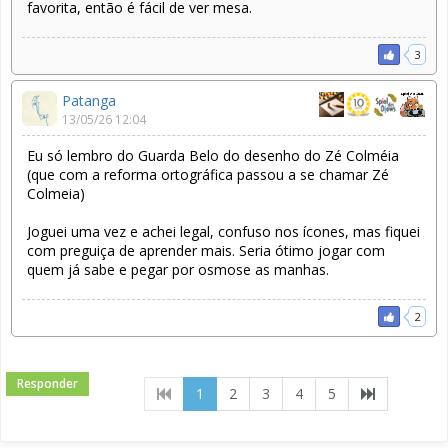
favorita, então é fácil de ver mesa.
3
Patanga
13/05/26 12:04
Eu só lembro do Guarda Belo do desenho do Zé Colméia
(que com a reforma ortográfica passou a se chamar Zé
Colmeia)
Joguei uma vez e achei legal, confuso nos ícones, mas fiquei
com preguiça de aprender mais. Seria ótimo jogar com
quem já sabe e pegar por osmose as manhas.
2
Responder
(current)
1
2
3
4
5