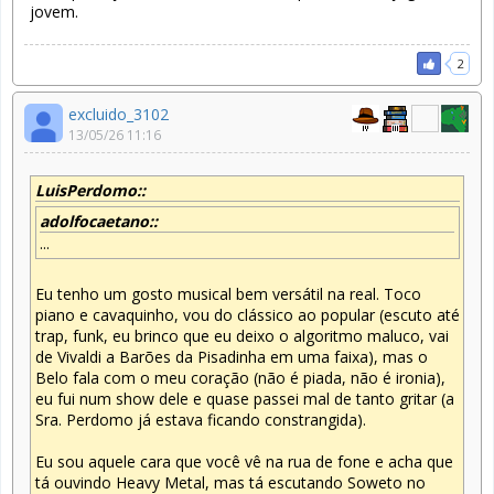
jovem.
2
excluido_3102
13/05/26 11:16
LuisPerdomo::
adolfocaetano::
...
Eu tenho um gosto musical bem versátil na real. Toco
piano e cavaquinho, vou do clássico ao popular (escuto até
trap, funk, eu brinco que eu deixo o algoritmo maluco, vai
de Vivaldi a Barões da Pisadinha em uma faixa), mas o
Belo fala com o meu coração (não é piada, não é ironia),
eu fui num show dele e quase passei mal de tanto gritar (a
Sra. Perdomo já estava ficando constrangida).
Eu sou aquele cara que você vê na rua de fone e acha que
tá ouvindo Heavy Metal, mas tá escutando Soweto no