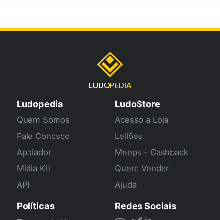
LUDO
PEDIA
Ludopedia
LudoStore
Quem Somos
Acesso a Loja
Fale Conosco
Leilões
Apoiador
Meeps - Cashback
Mídia Kit
Quero Vender
API
Ajuda
Políticas
Redes Sociais