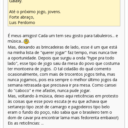
Galaxy.
Até o próximo jogo, jovens.
Forte abraço,
Luis Perdomo
É meus amigos! Cada um tem seu gosto para tabuleiros... e
música...
.
Mas, deixando as brincadeiras de lado, esse é um que está
na minha lista de "querer jogar" faz tempo, mas nunca tive
a oportunidade. Depois que surgiu a onda "hype pra todo
lado", esse tipo de jogo saiu da mesa do povo que costuma
ter montoeira de jogos. .O tal cidadão do qual comento
ocasionalmente, com mais de trocentos jogos tinha, mas
nunca jogamos, pois era sempre o melhor último jogos da
semana retrasada que precisava ir pra mesa. Como cansei
do "caboco" e me afastei, nunca pude jogar.
Mas, voltando à música, deixo aqui reticências em protesto
às coisas que esse povo escuta (e eu que achava que
sertanejo tipo zezé de camargo e pagodeiros tipo belo
eram o fundo do poço, não sabia que o brasileiro tem o
dom de cavar pra encontrar lama mais fedorenta embaixo!)
Eis as reticências: ...