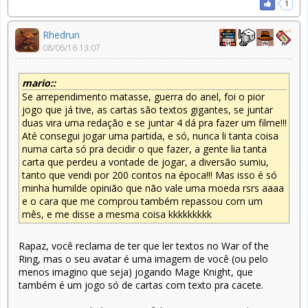
1
Rhedrun
08/06/16 13:07
mario::
Se arrependimento matasse, guerra do anel, foi o pior
jogo que já tive, as cartas são textos gigantes, se juntar
duas vira uma redação e se juntar 4 dá pra fazer um filme!!!
Até consegui jogar uma partida, e só, nunca li tanta coisa
numa carta só pra decidir o que fazer, a gente lia tanta
carta que perdeu a vontade de jogar, a diversão sumiu,
tanto que vendi por 200 contos na época!!! Mas isso é só
minha humilde opinião que não vale uma moeda rsrs aaaa
e o cara que me comprou também repassou com um
mês, e me disse a mesma coisa kkkkkkkkk
Rapaz, você reclama de ter que ler textos no War of the
Ring, mas o seu avatar é uma imagem de você (ou pelo
menos imagino que seja) jogando Mage Knight, que
também é um jogo só de cartas com texto pra cacete.