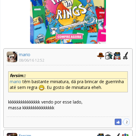
mario
08/06/16 12:52
fersim::
mario
têm bastante miniatura, dá pra brincar de guerrinha
até sem regra
. Eu gosto de miniatura eheh.
kkkkkkkkkkkkkkk vendo por esse lado,
massa kkkkkkkkkkkkkkk
2
fersim