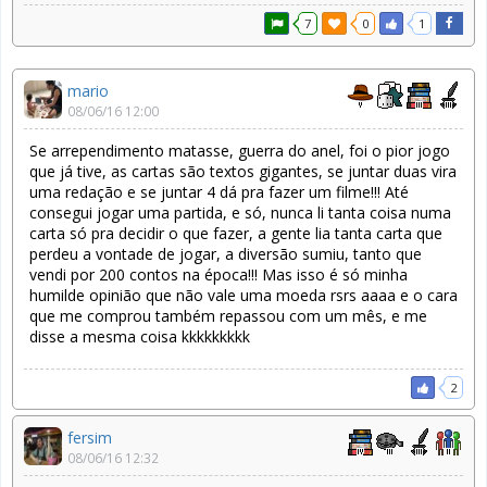
7
0
1
mario
08/06/16 12:00
Se arrependimento matasse, guerra do anel, foi o pior jogo
que já tive, as cartas são textos gigantes, se juntar duas vira
uma redação e se juntar 4 dá pra fazer um filme!!! Até
consegui jogar uma partida, e só, nunca li tanta coisa numa
carta só pra decidir o que fazer, a gente lia tanta carta que
perdeu a vontade de jogar, a diversão sumiu, tanto que
vendi por 200 contos na época!!! Mas isso é só minha
humilde opinião que não vale uma moeda rsrs aaaa e o cara
que me comprou também repassou com um mês, e me
disse a mesma coisa kkkkkkkkk
2
fersim
08/06/16 12:32