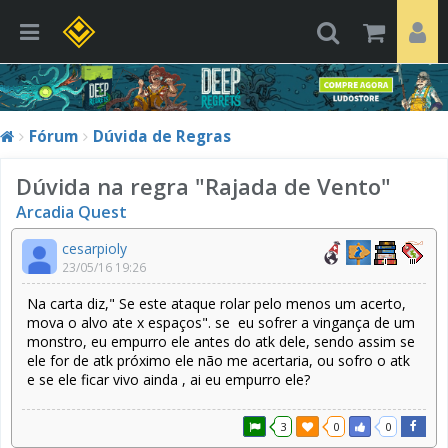
Fórum
Dúvida de Regras
Dúvida na regra "Rajada de Vento"
Arcadia Quest
cesarpioly
23/05/16 19:26
Na carta diz," Se este ataque rolar pelo menos um acerto,
mova o alvo ate x espaços". se eu sofrer a vingança de um
monstro, eu empurro ele antes do atk dele, sendo assim se
ele for de atk próximo ele não me acertaria, ou sofro o atk
e se ele ficar vivo ainda , ai eu empurro ele?
3
0
0