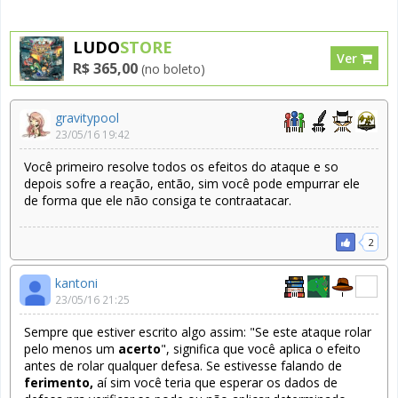
LUDO
STORE
Ver
R$ 365,00
(no boleto)
gravitypool
23/05/16 19:42
Você primeiro resolve todos os efeitos do ataque e so
depois sofre a reação, então, sim você pode empurrar ele
de forma que ele não consiga te contraatacar.
2
kantoni
23/05/16 21:25
Sempre que estiver escrito algo assim: "Se este ataque rolar
pelo menos um
acerto
", significa que você aplica o efeito
antes de rolar qualquer defesa. Se estivesse falando de
ferimento,
aí sim você teria que esperar os dados de