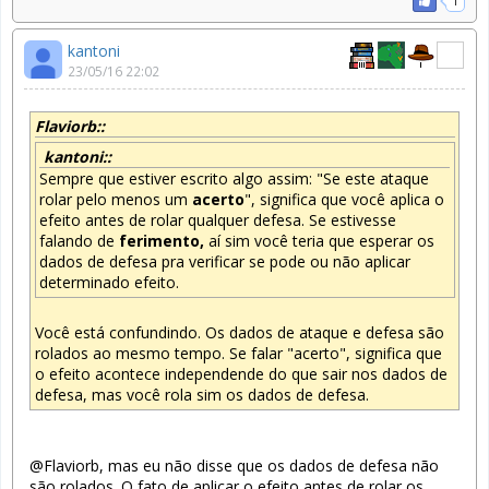
1
kantoni
23/05/16 22:02
Flaviorb::
kantoni::
Sempre que estiver escrito algo assim: "Se este ataque
rolar pelo menos um
acerto
", significa que você aplica o
efeito antes de rolar qualquer defesa. Se estivesse
falando de
ferimento,
aí sim você teria que esperar os
dados de defesa pra verificar se pode ou não aplicar
determinado efeito.
Você está confundindo. Os dados de ataque e defesa são
rolados ao mesmo tempo. Se falar "acerto", significa que
o efeito acontece independende do que sair nos dados de
defesa, mas você rola sim os dados de defesa.
@Flaviorb, mas eu não disse que os dados de defesa não
são rolados. O fato de aplicar o efeito antes de rolar os