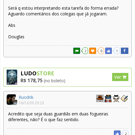
Será q estou interpretando esta tarefa do forma errada?
Aguardo comentários dos colegas que já jogaram.
Abs
Douglas
2
0
1
LUDO
STORE
Ver
R$ 178,75
(no boleto)
Ruodrik
16/12/20 23:23
Acredito que seja duas guardiãs em duas fogueiras
diferentes, não? É o que faz sentido.
2