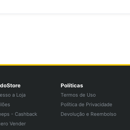
doStore
Políticas
esso a Loja
Termos de Uso
ilões
Política de Privacidade
eps - Cashback
Devolução e Reembolso
ero Vender