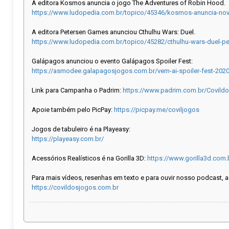
A editora Kosmos anuncia o jogo The Adventures of Robin Hood.
https://www.ludopedia.com.br/topico/45346/kosmos-anuncia-nov
A editora Petersen Games anunciou Cthulhu Wars: Duel.
https://www.ludopedia.com.br/topico/45282/cthulhu-wars-duel-p
Galápagos anunciou o evento Galápagos Spoiler Fest:
https://asmodee.galapagosjogos.com.br/vem-ai-spoiler-fest-202
Link para Campanha o Padrim:
https://www.padrim.com.br/Covild
Apoie também pelo PicPay:
https://picpay.me/coviljogos
Jogos de tabuleiro é na Playeasy:
https://playeasy.com.br/
Acessórios Realísticos é na Gorilla 3D:
https://www.gorilla3d.com.
Para mais vídeos, resenhas em texto e para ouvir nosso podcast, 
https://covildosjogos.com.br