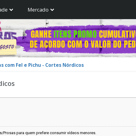
ade
Mercado
as com Fel e Pichu - Cortes Nórdicos
dicos
as/Prosas para quem prefere consumir vídeos menores.