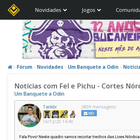
Novidades
Jogos
Comunid
Fórum
Novidades
Um Banquete a Odin
Notíci
Notícias com Fel e Pichu - Cortes Nór
Um Banquete a Odin
Tankbr
3809 mensagens
MD
16/12/20 14:40
Fala Povo! Neste quadro vamos recortar trechos das Lives Nórdic