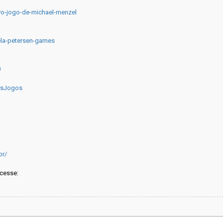
o-jogo-de-michael-menzel
ela-petersen-games
0
osJogos
br/
acesse: