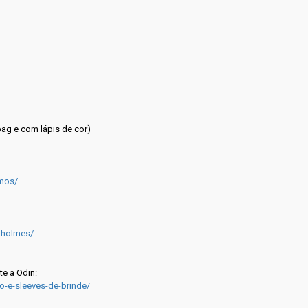
pag e com lápis de cor)
omos/
-holmes/
e a Odin:
-e-sleeves-de-brinde/