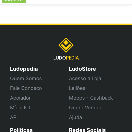
LUDO
PEDIA
Ludopedia
LudoStore
Quem Somos
Acesso a Loja
Fale Conosco
Leilões
Apoiador
Meeps - Cashback
Mídia Kit
Quero Vender
API
Ajuda
Políticas
Redes Sociais