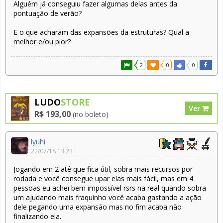
Alguém já conseguiu fazer algumas delas antes da
pontuação de verão?
E o que acharam das expansões da estruturas? Qual a
melhor e/ou pior?
2
0
0
LUDO
STORE
Ver
R$ 193,00
(no boleto)
lyuhi
22/07/18 13:23
Jogando em 2 até que fica útil, sobra mais recursos por
rodada e você consegue upar elas mais fácil, mas em 4
pessoas eu achei bem impossível rsrs na real quando sobra
um ajudando mais fraquinho você acaba gastando a ação
dele pegando uma expansão mas no fim acaba não
finalizando ela.