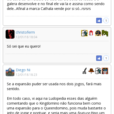
galera desenvolve e no final ele vai la e assina como sendo
dele...Afinal a marca Cathala vende por si só...rsrsrs
1
christoferm
12/01/18 18:04
Só sei que eu quero!
1
Diego Ni
12/01/18 18:23
Se a expansão puder ser usada nos dois jogos, fará mais
sentido.
Em todo caso, vi aqui na Ludopedia esses dias alguém
comentando que o Kingdomino não funciona bem como
uma expansão para o Queendomino, pois muda bastante o
jeito de jogar e pontuar, e seria mais uma
feature
(tipo um