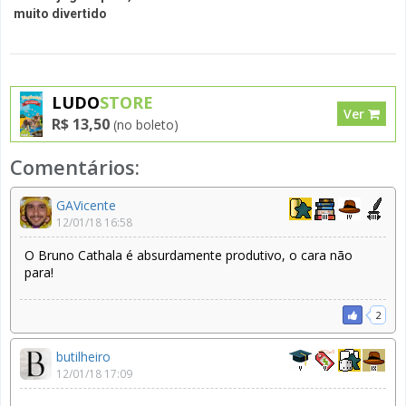
muito divertido
LUDO
STORE
Ver
R$ 13,50
(no boleto)
Comentários:
GAVicente
12/01/18 16:58
O Bruno Cathala é absurdamente produtivo, o cara não
para!
2
butilheiro
12/01/18 17:09