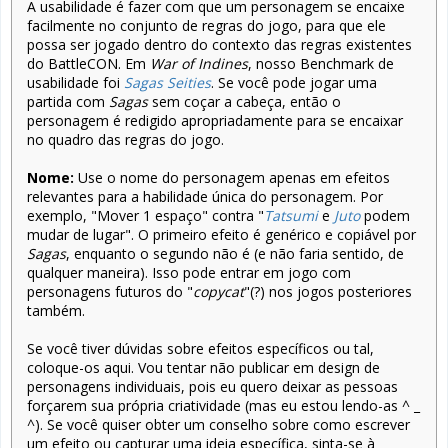
A usabilidade é fazer com que um personagem se encaixe
facilmente no conjunto de regras do jogo, para que ele
possa ser jogado dentro do contexto das regras existentes
do BattleCON. Em
War of Indines
, nosso Benchmark de
usabilidade foi
Sagas Seities
. Se você pode jogar uma
partida com
Sagas
sem coçar a cabeça, então o
personagem é redigido apropriadamente para se encaixar
no quadro das regras do jogo.
Nome:
Use o nome do personagem apenas em efeitos
relevantes para a habilidade única do personagem. Por
exemplo, "Mover 1 espaço" contra "
Tatsumi
e
Juto
podem
mudar de lugar". O primeiro efeito é genérico e copiável por
Sagas
, enquanto o segundo não é (e não faria sentido, de
qualquer maneira). Isso pode entrar em jogo com
personagens futuros do "
copycat
"(?) nos jogos posteriores
também.
Se você tiver dúvidas sobre efeitos específicos ou tal,
coloque-os aqui. Vou tentar não publicar em design de
personagens individuais, pois eu quero deixar as pessoas
forçarem sua própria criatividade (mas eu estou lendo-as ^ _
^). Se você quiser obter um conselho sobre como escrever
um efeito ou capturar uma ideia específica, sinta-se à