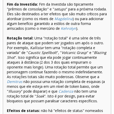
Fim da Investida:
Fim da Investida são tipicamente
"prêmios de consolação" e "
setups
" para a próxima rodada.
Eles são destinados a ter efeitos que são muito críticos para
atordoar (como os níveis de
Magdelina
) ou para adicionar
algum benefício garantido a estilos de outra forma
arriscados (como o mercúrio de
Kehrolyn
).
Rotação total:
Uma "rotação total" é uma série de três
pares de ataque que podem ser jogados um após o outro.
Por exemplo,
Kallistar
tem uma "rotação completa e
variada" de "
Caustic Spellbolt
", "
Volcanic Grasp
" e "
Blazing
Shot
". Isso significa que ela pode jogar continuamente
ataques à distância (2 dos 3 dos quais empurram o
oponente mais longe). Uma rotação total permite que um
personagem continue fazendo o mesmo indefinidamente.
As rotações totais são muito poderosas. Observe que a
Demitras
não possui uma rotação completa de esquivas (a
menos que ele esteja em um nível de token baixo, onde
"
Illusory
" pode disparar) e que
Cadenza
não tem uma
rotação total de "
Soak
". Isto é por design, para evitar
bloqueios que possam paralisar caracteres específicos.
Efeitos de status:
não há "efeitos de status" nomeados