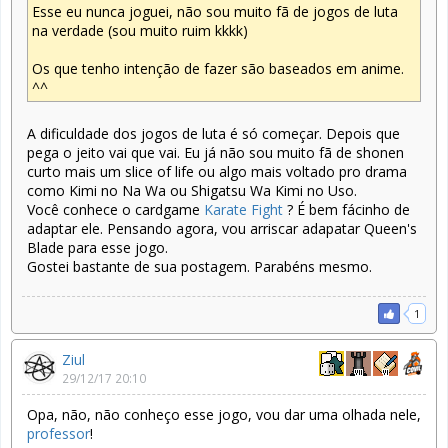
Esse eu nunca joguei, não sou muito fã de jogos de luta
na verdade (sou muito ruim kkkk)
Os que tenho intenção de fazer são baseados em anime.
^^
A dificuldade dos jogos de luta é só começar. Depois que
pega o jeito vai que vai. Eu já não sou muito fã de shonen
curto mais um slice of life ou algo mais voltado pro drama
como Kimi no Na Wa ou Shigatsu Wa Kimi no Uso.
Você conhece o cardgame
Karate Fight
? É bem fácinho de
adaptar ele. Pensando agora, vou arriscar adapatar Queen's
Blade para esse jogo.
Gostei bastante de sua postagem. Parabéns mesmo.
1
Ziul
29/12/17 20:10
Opa, não, não conheço esse jogo, vou dar uma olhada nele,
professor
!