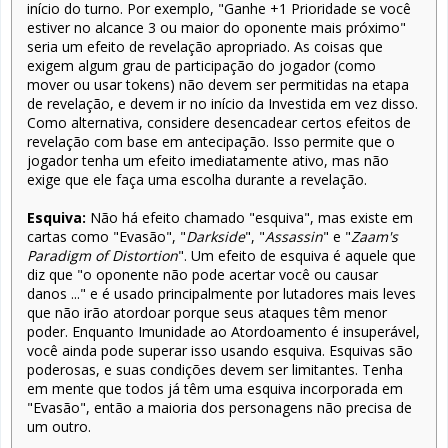
início do turno. Por exemplo, "Ganhe +1 Prioridade se você
estiver no alcance 3 ou maior do oponente mais próximo"
seria um efeito de revelação apropriado. As coisas que
exigem algum grau de participação do jogador (como
mover ou usar tokens) não devem ser permitidas na etapa
de revelação, e devem ir no início da Investida em vez disso.
Como alternativa, considere desencadear certos efeitos de
revelação com base em antecipação. Isso permite que o
jogador tenha um efeito imediatamente ativo, mas não
exige que ele faça uma escolha durante a revelação.
Esquiva:
Não há efeito chamado "esquiva", mas existe em
cartas como "Evasão", "
Darkside
", "
Assassin
" e "
Zaam's
Paradigm of Distortion
". Um efeito de esquiva é aquele que
diz que "o oponente não pode acertar você ou causar
danos ..." e é usado principalmente por lutadores mais leves
que não irão atordoar porque seus ataques têm menor
poder. Enquanto Imunidade ao Atordoamento é insuperável,
você ainda pode superar isso usando esquiva. Esquivas são
poderosas, e suas condições devem ser limitantes. Tenha
em mente que todos já têm uma esquiva incorporada em
"Evasão", então a maioria dos personagens não precisa de
um outro.