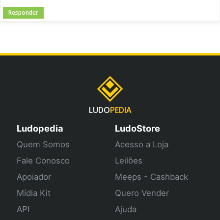
Responder
LUDO
PEDIA
Ludopedia
LudoStore
Quem Somos
Acesso a Loja
Fale Conosco
Leilões
Apoiador
Meeps - Cashback
Mídia Kit
Quero Vender
API
Ajuda