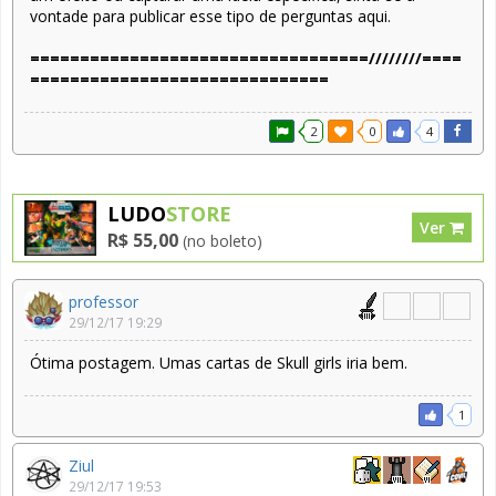
vontade para publicar esse tipo de perguntas aqui.
==================================////////
====
==============================
2
0
4
LUDO
STORE
Ver
R$ 55,00
(no boleto)
professor
29/12/17 19:29
Ótima postagem. Umas cartas de Skull girls iria bem.
1
Ziul
29/12/17 19:53