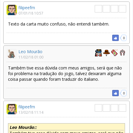
filipeefm
07/01/18 10:57
Texto da carta muito confuso, não entendi também.
0
Leo Mourão
11/02/18 01:00
Também tive essa dúvida com meus amigos, será que não
foi problema na tradução do jogo, talvez deixaram alguma
coisa passar quando foram traduzir do italiano.
0
filipeefm
13/02/18 11:14
Leo Mourão::