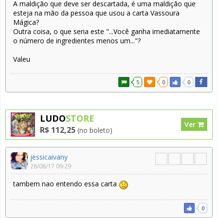
A maldição que deve ser descartada, é uma maldição que
esteja na mão da pessoa que usou a carta Vassoura
Mágica?
Outra coisa, o que seria este "...Você ganha imediatamente
o número de ingredientes menos um..."?
Valeu
5
0
0
LUDO
STORE
Ver
R$ 112,25
(no boleto)
jessicaivany
28/08/17 09:29
tambem nao entendo essa carta
0