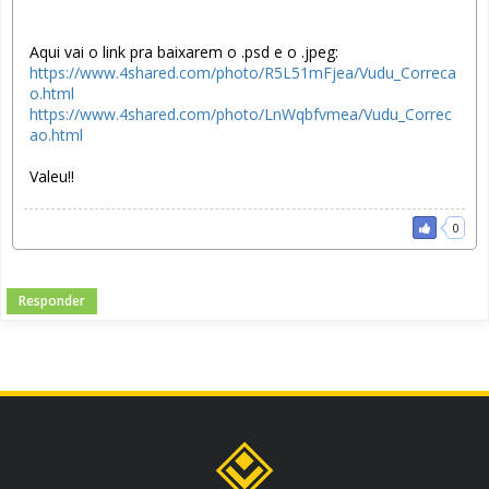
Aqui vai o link pra baixarem o .psd e o .jpeg:
https://www.4shared.com/photo/R5L51mFjea/Vudu_Correca
o.html
https://www.4shared.com/photo/LnWqbfvmea/Vudu_Correc
ao.html
Valeu!!
0
Responder