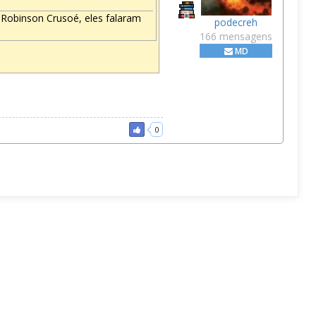
 Robinson Crusoé, eles falaram
podecreh
166 mensagens
MD
0