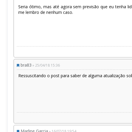
Seria ótimo, mas até agora sem previsão que eu tenha li
me lembro de nenhum caso.
bra83
» 25/04/18 15:36
Ressuscitando o post para saber de alguma atualização s
Marlipe Garcia
» 16/07/18 19:54