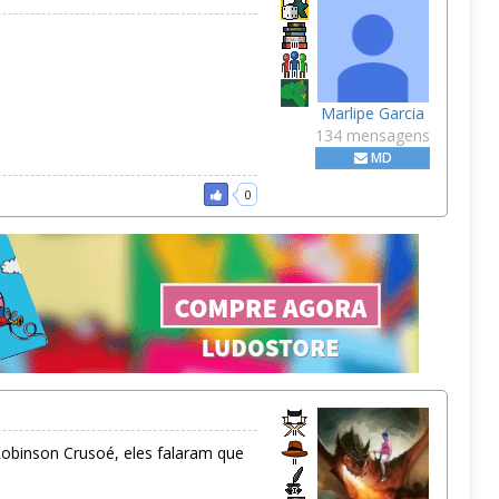
Marlipe Garcia
134 mensagens
MD
0
Robinson Crusoé, eles falaram que