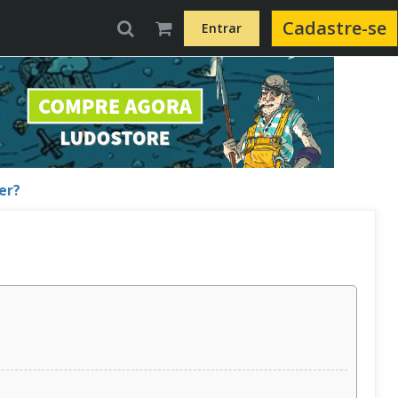
Cadastre-se
Entrar
er?