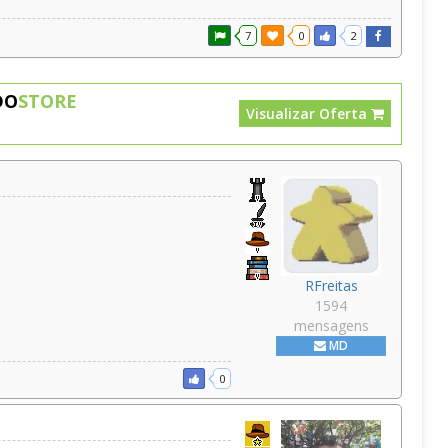
7
0
2
DO
STORE
Visualizar Oferta
RFreitas
1594
mensagens
MD
0