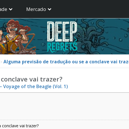
ade
Mercado
Alguma previsão de tradução ou se a conclave vai traz
conclave vai trazer?
 Voyage of the Beagle (Vol. 1)
 conclave vai trazer?