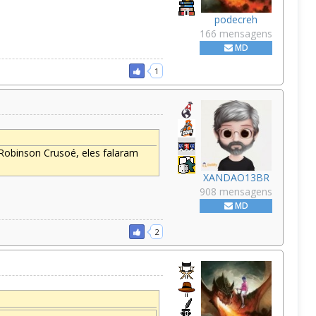
podecreh
166 mensagens
MD
1
Robinson Crusoé, eles falaram
XANDAO13BR
908 mensagens
MD
2