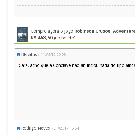
Compre agora o jogo
Robinson Crusoe: Adventures
R$ 468,50
(no boleto)
RFreitas
» 11/05/17 22:28
Cara, acho que a Conclave não anunciou nada do tipo aind
Rodrigo Neves
» 21/05/17 15:54