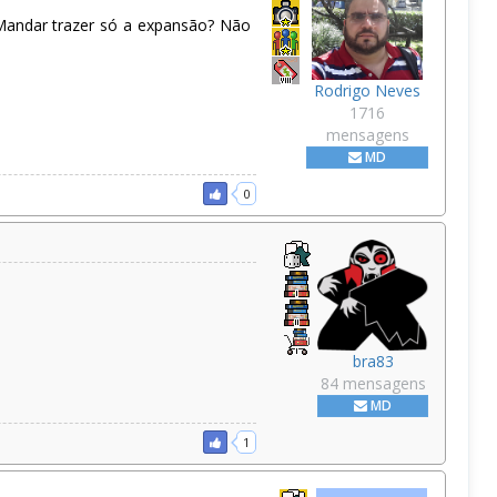
 Mandar trazer só a expansão? Não
Rodrigo Neves
1716
mensagens
MD
0
bra83
84 mensagens
MD
1