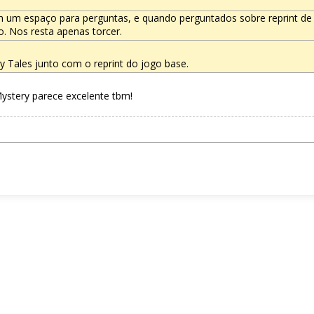
ram um espaço para perguntas, e quando perguntados sobre reprint de
. Nos resta apenas torcer.
 Tales junto com o reprint do jogo base.
ystery parece excelente tbm!