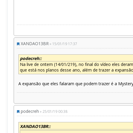
XANDAO13BR
» 15/01/19 17:37
podecreh::
Na live de ontem (14/01/219), no final do vídeo eles der
que está nos planos desse ano, além de trazer a expansão
A expansão que eles falaram que podem trazer é a Mystery
podecreh
» 25/01/19 00:38
XANDAO13BR::