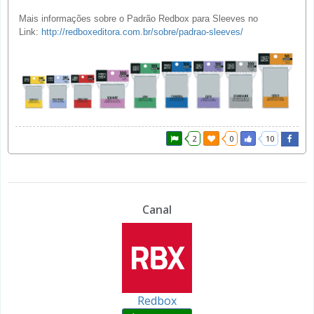
Mais informações sobre o Padrão Redbox para Sleeves no
Link:
http://redboxeditora.com.br/sobre/padrao-sleeves/
2
0
10
Canal
Redbox