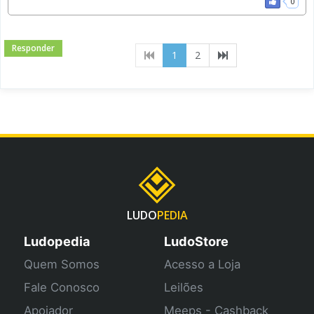
0
Responder
(current)
1
2
LUDO
PEDIA
Ludopedia
LudoStore
Quem Somos
Acesso a Loja
Fale Conosco
Leilões
Apoiador
Meeps - Cashback