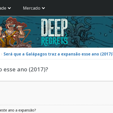
ade
Mercado
Será que a Galápagos traz a expansão esse ano (2017)
o esse ano (2017)?
 este ano a expansão?