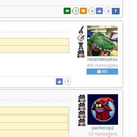
5
0
3
reizendensetsu
495 mensagens
MD
1
pachecop2
53 mensagens