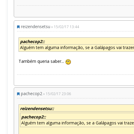
reizendensetsu
» 15/02/17 13:44
pachecop2::
Alguém tem alguma informação, se a Galápagos vai traze
Também queria saber...
pachecop2
» 15/02/17 23:06
reizendensetsu::
pachecop2::
Alguém tem alguma informação, se a Galápagos vai traze