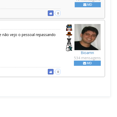
MD
0
 não vejo o pessoal repassando
Bioamn
534 mensagens
MD
0