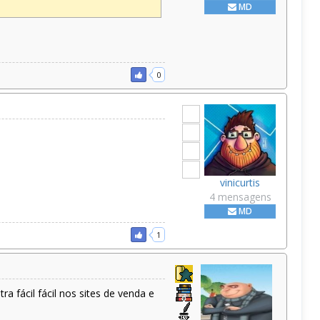
MD
0
vinicurtis
4 mensagens
MD
1
 fácil fácil nos sites de venda e