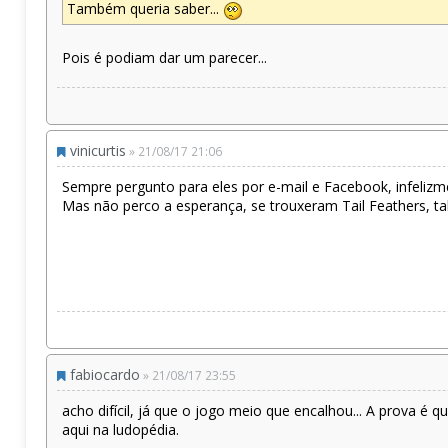
Também queria saber...
Pois é podiam dar um parecer...
vinicurtis
» 21/08/17 21:06
Sempre pergunto para eles por e-mail e Facebook, infeli
Mas não perco a esperança, se trouxeram Tail Feathers, ta
fabiocardo
» 21/08/17 23:55
acho difícil, já que o jogo meio que encalhou... A prova é
aqui na ludopédia.