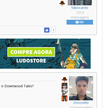
fabiocardo
1314
mensagens
MD
1
ar o Downwood Tales?
Zenovello
10 mensagens