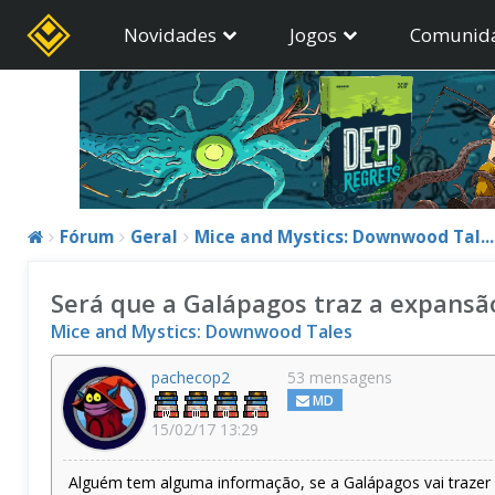
Novidades
Jogos
Comunid
Fórum
Geral
Mice and Mystics: Downwood Tal...
Será que a Galápagos traz a expansã
Mice and Mystics: Downwood Tales
pachecop2
53 mensagens
MD
15/02/17 13:29
Alguém tem alguma informação, se a Galápagos vai trazer