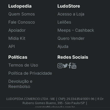
Ludopedia
LudoStore
Quem Somos
Acesso a Loja
Fale Conosco
Leilões
Apoiador
Meeps - Cashback
Mídia Kit
Quero Vender
API
Ajuda
Políticas
Redes Sociais
Termos de Uso
Política de Privacidade
Devolução e
Reembolso
LUDOPEDIA COMERCIO LTDA - ME | CNPJ: 29.334.854/0001-96 | R Dr
Rubens Gomes Bueno, 395 - São Paulo/SP |
contato@ludopedia.com.br