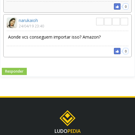
0
narukaioh
24/04/19 23:40
Aonde vcs conseguem importar isso? Amazon?
0
Responder
LUDO
PEDIA