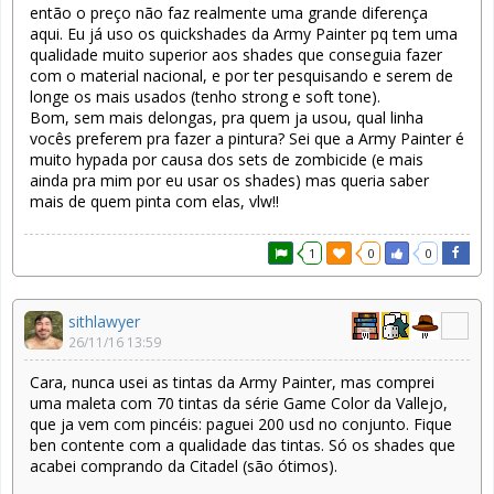
então o preço não faz realmente uma grande diferença
aqui. Eu já uso os quickshades da Army Painter pq tem uma
qualidade muito superior aos shades que conseguia fazer
com o material nacional, e por ter pesquisando e serem de
longe os mais usados (tenho strong e soft tone).
Bom, sem mais delongas, pra quem ja usou, qual linha
vocês preferem pra fazer a pintura? Sei que a Army Painter é
muito hypada por causa dos sets de zombicide (e mais
ainda pra mim por eu usar os shades) mas queria saber
mais de quem pinta com elas, vlw!!
1
0
0
sithlawyer
26/11/16 13:59
Cara, nunca usei as tintas da Army Painter, mas comprei
uma maleta com 70 tintas da série Game Color da Vallejo,
que ja vem com pincéis: paguei 200 usd no conjunto. Fique
ben contente com a qualidade das tintas. Só os shades que
acabei comprando da Citadel (são ótimos).