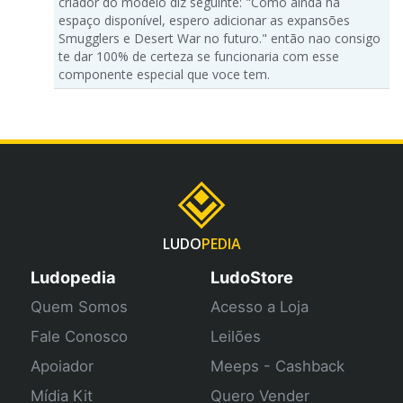
criador do modelo diz seguinte: "Como ainda há
espaço disponível, espero adicionar as expansões
Smugglers e Desert War no futuro." então nao consigo
te dar 100% de certeza se funcionaria com esse
componente especial que voce tem.
LUDO
PEDIA
Ludopedia
LudoStore
Quem Somos
Acesso a Loja
Fale Conosco
Leilões
Apoiador
Meeps - Cashback
Mídia Kit
Quero Vender