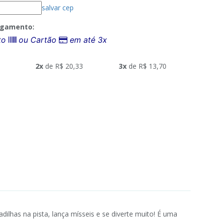
salvar cep
agamento:
eto
ou Cartão
em até 3x
2x
de R$ 20,33
3x
de R$ 13,70
dilhas na pista, lança mísseis e se diverte muito! É uma