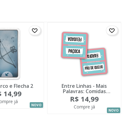
Arco e Flecha 2
Entre Linhas - Mais
Az
Palavras: Comidas
 14,99
Brasileiras
R$ 14,99
ompre já
NOVO
Compre já
NOVO