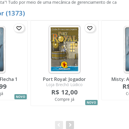
ista"! Tudo por meio de uma mecânica de gerenciamento de ca
r (1373)
Flecha 1
Port Royal: Jogador
Misty: 
,99
Loja Brechó Lúdico
R$
R$ 12,00
já
C
NOVO
Compre já
NOVO