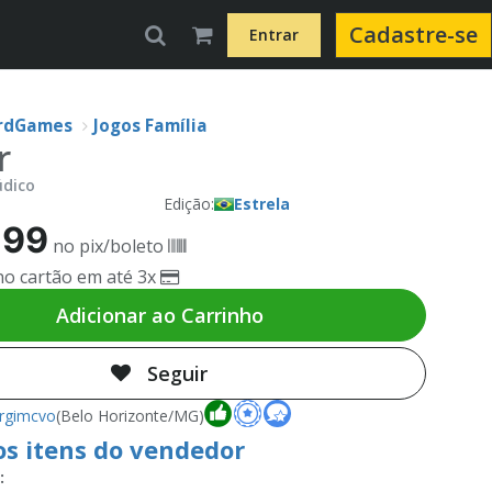
Cadastre-se
Entrar
rdGames
Jogos Família
r
údico
Edição:
Estrela
,99
no pix/boleto
o cartão em até 3x
Adicionar ao Carrinho
Seguir
rgimcvo
(Belo Horizonte/MG)
os itens do vendedor
: