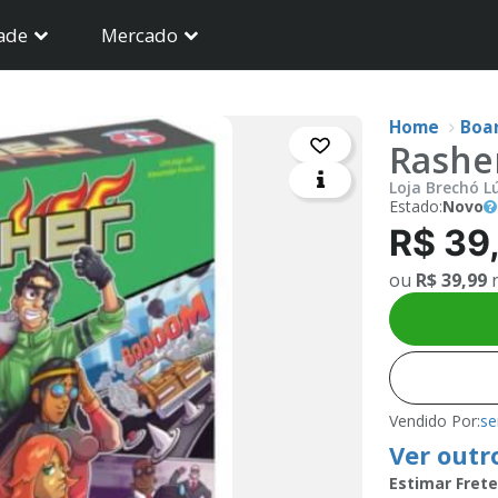
ade
Mercado
Home
Boa
Rashe
Loja Brechó L
Estado:
Novo
R$ 39
ou
R$ 39,99
n
Vendido Por:
se
Ver outr
Estimar Frete