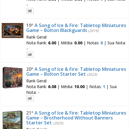
-
19º
A Song of Ice & Fire: Tabletop Miniatures
Game – Bolton Blackguards
(2019)
Rank Geral:
Nota Rank:
6.00
|
Média:
0.00
|
Notas:
0
|
Sua Nota:
-
20º
A Song of Ice & Fire: Tabletop Miniatures
Game – Bolton Starter Set
(2023)
Rank Geral:
Nota Rank:
6.08
|
Média:
10.00
|
Notas:
1
|
Sua
Nota:
-
21º
A Song of Ice & Fire: Tabletop Miniatures
Game – Brotherhood Without Banners
Starter Set
(2025)