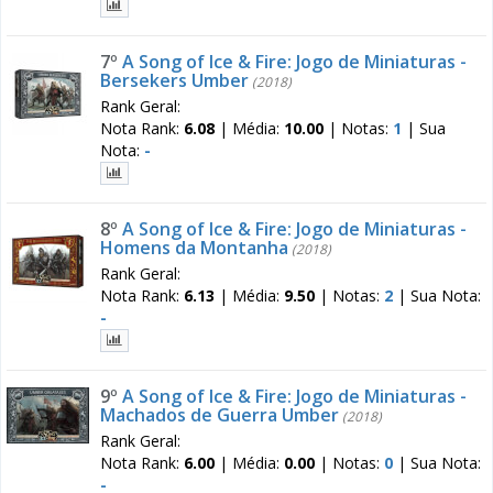
7º
A Song of Ice & Fire: Jogo de Miniaturas -
Bersekers Umber
(2018)
Rank Geral:
Nota Rank:
6.08
|
Média:
10.00
|
Notas:
1
|
Sua
Nota:
-
8º
A Song of Ice & Fire: Jogo de Miniaturas -
Homens da Montanha
(2018)
Rank Geral:
Nota Rank:
6.13
|
Média:
9.50
|
Notas:
2
|
Sua Nota:
-
9º
A Song of Ice & Fire: Jogo de Miniaturas -
Machados de Guerra Umber
(2018)
Rank Geral:
Nota Rank:
6.00
|
Média:
0.00
|
Notas:
0
|
Sua Nota:
-