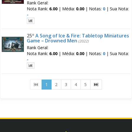
Rank Geral:
Nota Rank:
6.00
|
Média:
0.00
|
Notas:
0
|
Sua Nota:
-
25º
A Song of Ice & Fire: Tabletop Miniatures
Game – Drowned Men
(2022)
Rank Geral:
Nota Rank:
6.00
|
Média:
0.00
|
Notas:
0
|
Sua Nota:
-
(current)
1
2
3
4
5