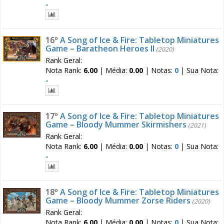
-
16º
A Song of Ice & Fire: Tabletop Miniatures
Game – Baratheon Heroes II
(2020)
Rank Geral:
Nota Rank:
6.00
|
Média:
0.00
|
Notas:
0
|
Sua Nota:
-
17º
A Song of Ice & Fire: Tabletop Miniatures
Game – Bloody Mummer Skirmishers
(2021)
Rank Geral:
Nota Rank:
6.00
|
Média:
0.00
|
Notas:
0
|
Sua Nota:
-
18º
A Song of Ice & Fire: Tabletop Miniatures
Game – Bloody Mummer Zorse Riders
(2020)
Rank Geral:
Nota Rank:
6.00
|
Média:
0.00
|
Notas:
0
|
Sua Nota: