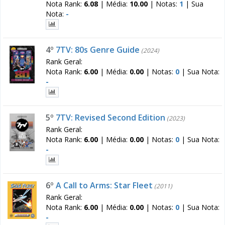
Nota Rank:
6.08
|
Média:
10.00
|
Notas:
1
|
Sua
Nota:
-
4º
7TV: 80s Genre Guide
(2024)
Rank Geral:
Nota Rank:
6.00
|
Média:
0.00
|
Notas:
0
|
Sua Nota:
-
5º
7TV: Revised Second Edition
(2023)
Rank Geral:
Nota Rank:
6.00
|
Média:
0.00
|
Notas:
0
|
Sua Nota:
-
6º
A Call to Arms: Star Fleet
(2011)
Rank Geral:
Nota Rank:
6.00
|
Média:
0.00
|
Notas:
0
|
Sua Nota:
-