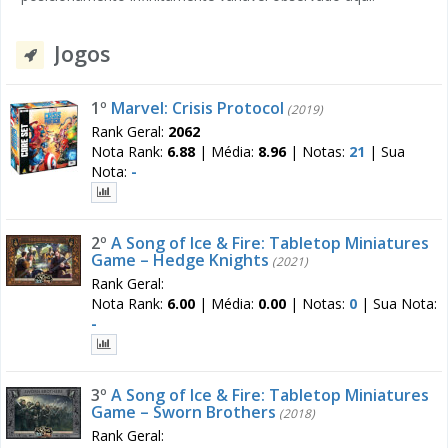
Jogos
1º
Marvel: Crisis Protocol
(2019)
Rank Geral:
2062
Nota Rank:
6.88
|
Média:
8.96
|
Notas:
21
|
Sua
Nota:
-
2º
A Song of Ice & Fire: Tabletop Miniatures
Game – Hedge Knights
(2021)
Rank Geral:
Nota Rank:
6.00
|
Média:
0.00
|
Notas:
0
|
Sua Nota:
-
3º
A Song of Ice & Fire: Tabletop Miniatures
Game – Sworn Brothers
(2018)
Rank Geral: