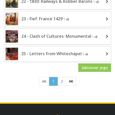
22 - 1830: Railways & Robber Barons
1
23 - Fief: France 1429
1
24 - Clash of Cultures: Monumental
1
25 - Letters from Whitechapel
1
Adicionar Jogo
(current)
1
2