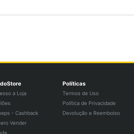
doStore
Políticas
esso a Loja
Termos de Uso
ilões
Política de Privacidade
eps - Cashback
Devolução e Reembolso
ero Vender
uda