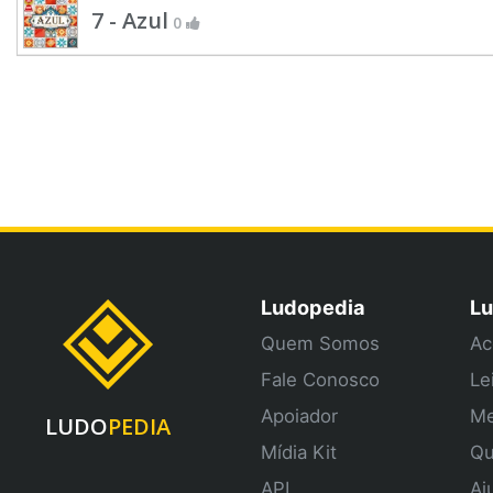
7 - Azul
0
Ludopedia
Lu
Quem Somos
Ac
Fale Conosco
Le
Apoiador
Me
LUDO
PEDIA
Mídia Kit
Qu
API
Aj