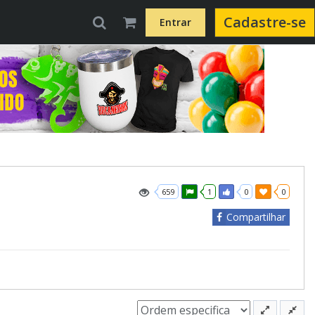
Cadastre-se
Entrar
659
1
0
0
Compartilhar