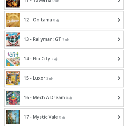
11 - Taverna
0
12 - Onitama
0
13 - Rallyman: GT
7
14 - Flip City
2
15 - Luxor
3
16 - Mech A Dream
0
17 - Mystic Vale
0