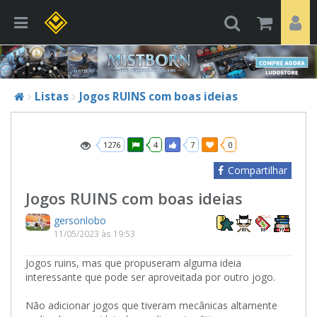
Listas
Jogos RUINS com boas ideias
1276
4
7
0
Compartilhar
Jogos RUINS com boas ideias
gersonlobo
11/05/2023 às 19:53
Jogos ruins, mas que propuseram alguma ideia
interessante que pode ser aproveitada por outro jogo.
Não adicionar jogos que tiveram mecânicas altamente