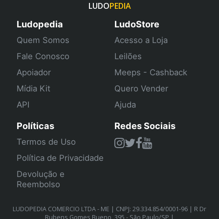
LUDO
PEDIA
Ludopedia
LudoStore
Quem Somos
Acesso a Loja
Fale Conosco
Leilões
Apoiador
Meeps - Cashback
Mídia Kit
Quero Vender
API
Ajuda
Políticas
Redes Sociais
Termos de Uso
Política de Privacidade
Devolução e
Reembolso
LUDOPEDIA COMERCIO LTDA - ME | CNPJ: 29.334.854/0001-96 | R Dr
Rubens Gomes Bueno, 395 - São Paulo/SP |