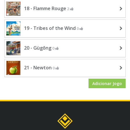
18 - Flamme Rouge
2
19 - Tribes of the Wind
0
20 - Gùgōng
0
21 - Newton
0
Adicionar Jogo