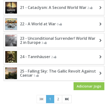
21 - Cataclysm: A Second World War
2
22 - A World at War
0
23 - Unconditional Surrender! World War
2 in Europe
3
24 - Tannhäuser
2
25 - Falling Sky: The Gallic Revolt Against
Caesar
1
Adicionar Jogo
(current)
1
2