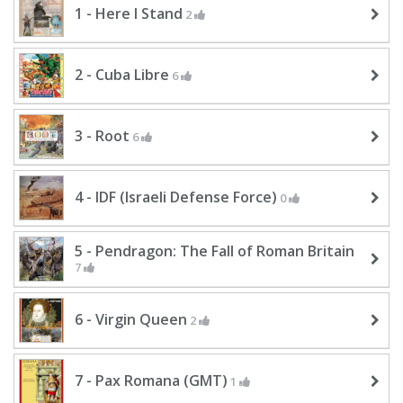
1 - Here I Stand
2
2 - Cuba Libre
6
3 - Root
6
4 - IDF (Israeli Defense Force)
0
5 - Pendragon: The Fall of Roman Britain
7
6 - Virgin Queen
2
7 - Pax Romana (GMT)
1