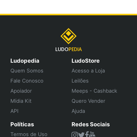
LUDO
PEDIA
Ludopedia
LudoStore
Quem Somos
Acesso a Loja
Fale Conosco
Leilões
Apoiador
Meeps - Cashback
Mídia Kit
Quero Vender
API
Ajuda
Políticas
Redes Sociais
Termos de Uso