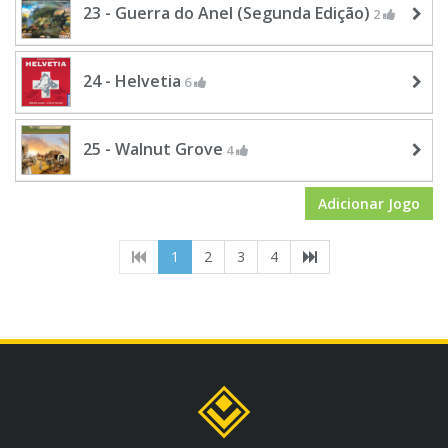
23 - Guerra do Anel (Segunda Edição)
2
24 - Helvetia
6
25 - Walnut Grove
4
Adicionar Jogo
(current)
1
2
3
4