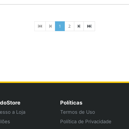
(current)
1
2
doStore
Políticas
esso a Loja
Termos de Uso
ilões
Política de Privacidade