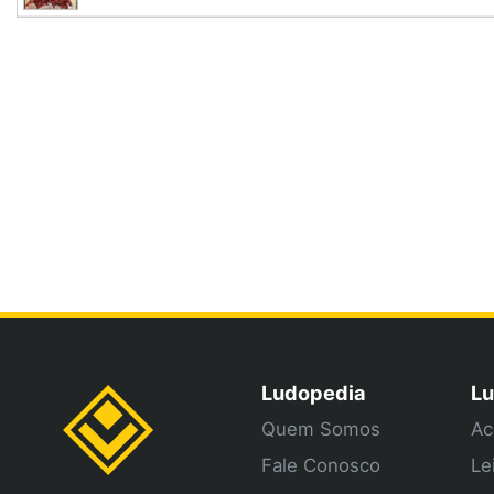
Ludopedia
Lu
Quem Somos
Ac
Fale Conosco
Le