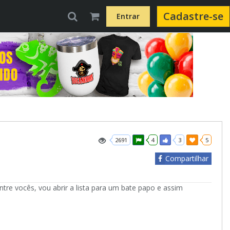
Cadastre-se
Entrar
2691
4
3
5
Compartilhar
re vocês, vou abrir a lista para um bate papo e assim