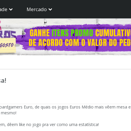
ade
Mercado
a!
 boardgamers Euro, de quais os jogos Euros Médio mais vêem mesa ent
er mesmo!
em, dêem like no jogo pra ver como uma estatística!