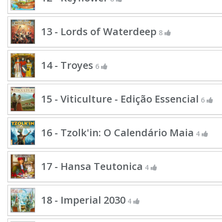
13 - Lords of Waterdeep
8
14 - Troyes
6
15 - Viticulture - Edição Essencial
6
16 - Tzolk'in: O Calendário Maia
4
17 - Hansa Teutonica
4
18 - Imperial 2030
4