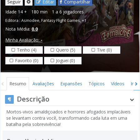
Seguir
Editar
Compartilhar
Idade
14 +
180 min
1 a 6 jogadores
Editora :
Asmodee
,
Fantasy Flight Games
,
+1
Nota Média:
0.0
Minha Avaliação:
-
Tenho (4)
Quero (5)
Tive (0)
Favorito (0)
Joguei (0)
Resumo
Avaliações
Expansões
Tópicos
Vídeos
Ima
Descrição
Mortos-vivos amaldiçoados e horrores afogados implacáveis ​​
se levantam contra você, transformando cada luta em uma
batalha pela sobrevivência!