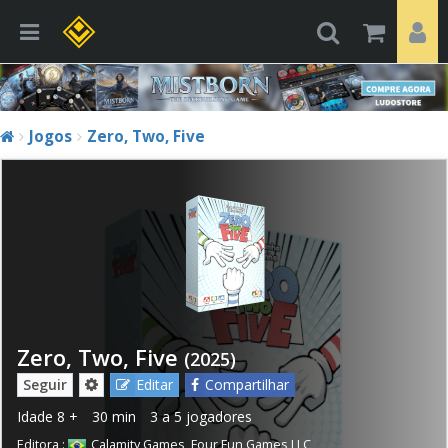
Jogos
Zero, Two, Five
Zero, Two, Five
(2025)
Seguir
Editar
Compartilhar
Idade
8 +
30 min
3 a 5 jogadores
Editora :
Calamity Games
,
Four Fun Games LLC