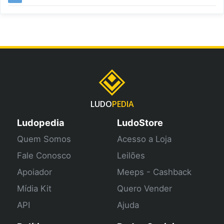
LUDO
PEDIA
Ludopedia
LudoStore
Quem Somos
Acesso a Loja
Fale Conosco
Leilões
Apoiador
Meeps - Cashback
Mídia Kit
Quero Vender
API
Ajuda