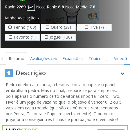
Rank:
2269
Nota Rank:
6.8
Nota Média:
7.8
Minha Avaliação:
-
Tenho (100)
Quero (38)
Tive (7)
Favorito (1)
Joguei (130)
Resumo
Avaliações
Expansões
Tópicos
Vídeos
(39)
(5)
(4
Descrição
Pedra quebra a tesoura, a tesoura corta o papel e o papel
embrulha a pedra. Mas no final, prepare-se para surpresas,
pois apenas o número certo de vitórias importa. "Zero, Two,
Five" é um jogo de vaza no qual o objetivo é vencer 0, 2 ou 5
vazas em cada rodada (que são os números representados
por Pedra, Tesoura e Papel respectivamente). O primeiro
jogador a conseguir três fichas de pontuação é o vencedor!