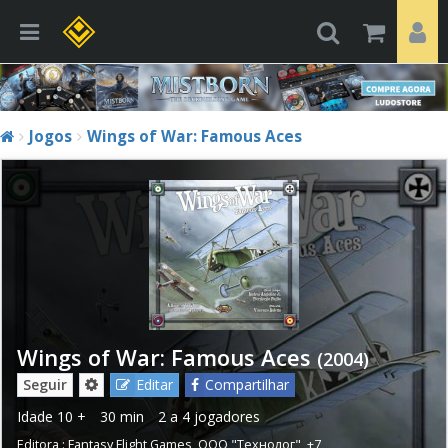
Jogos
Wings of War: Famous Aces
Wings of War: Famous Aces
(2004)
Seguir
Editar
Compartilhar
Idade
10 +
30 min
2 a 4 jogadores
Editora :
Fantasy Flight Games
,
ООО "Технолог"
,
+7